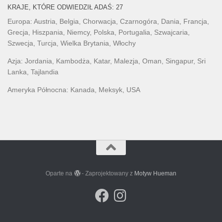
KRAJE, KTÓRE ODWIEDZIŁ ADAŚ: 27
Europa: Austria, Belgia, Chorwacja, Czarnogóra, Dania, Francja,
Grecja, Hiszpania, Niemcy, Polska, Portugalia, Szwajcaria,
Szwecja, Turcja, Wielka Brytania, Włochy
Azja: Jordania, Kambodża, Katar, Malezja, Oman, Singapur, Sri
Lanka, Tajlandia
Ameryka Północna: Kanada, Meksyk, USA
Oparte na
- Zaprojektowany z
Motyw Hueman