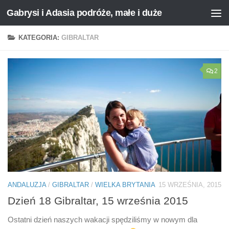
Gabrysi i Adasia podróże, małe i duże
Przejdź do treści
KATEGORIA:
GIBRALTAR
2
ANDALUZJA
/
GIBRALTAR
/
WIELKA BRYTANIA
15 WRZEŚNIA, 2015
Dzień 18 Gibraltar, 15 września 2015
Ostatni dzień naszych wakacji spędziliśmy w nowym dla