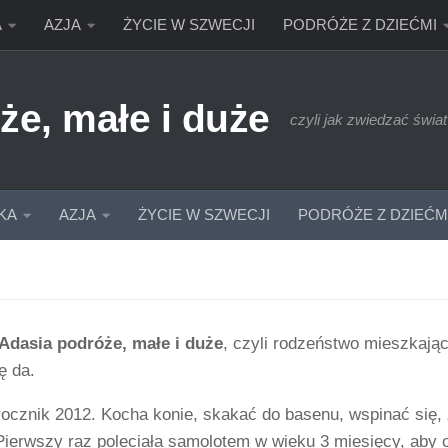
A
AZJA
ŻYCIE W SZWECJI
PODRÓŻE Z DZIEĆMI
że, małe i duże
czyli jak zwiedzać świat
KA
AZJA
ŻYCIE W SZWECJI
PODRÓŻE Z DZIEĆM
 Adasia podróże, małe i duże
, czyli rodzeństwo mieszkając
ię da.
ocznik 2012. Kocha konie, skakać do basenu, wspinać się, z
Pierwszy raz poleciała samolotem w wieku 3 miesięcy, aby o