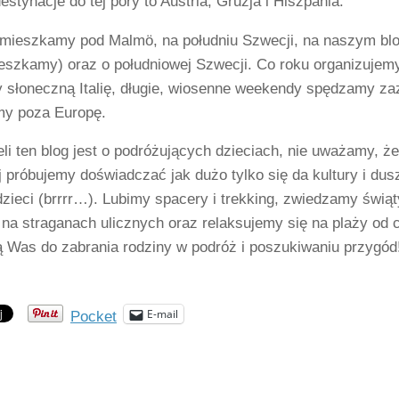
estynacje do tej pory to Austria, Gruzja i Hiszpania.
mieszkamy pod Malmö, na południu Szwecji, na naszym blogu
eszkamy) oraz o południowej Szwecji. Co roku organizujemy
 słoneczną Italię, długie, wiosenne weekendy spędzamy zazw
y poza Europę.
li ten blog jest o podróżujących dzieciach, nie uważamy, ż
próbujemy doświadczać jak dużo tylko się da kultury i dus
dzieci (brrrr…). Lubimy spacery i trekking, zwiedzamy świąt
na straganach ulicznych oraz relaksujemy się na plaży od 
ą Was do zabrania rodziny w podróż i poszukiwaniu przygód
E-mail
Pocket