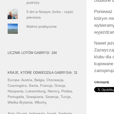
Ulubione d
podróży
Ponieważ 
5 dni w Nowym Jorku - część
pierwsza
którym mi
wybieramy
Malmö praktycznie
wyjeżdżam
Nawet jeże
Zazwyczaj 
LICZNIK LOTÓW GABRYSI: 194
klubu dla 
kupowane 
zainspiruj
KRAJE, KTÓRE ODWIEDZIŁA GABRYSIA: 31
Europa: Austria, Belgia, Chorwacja,
Udostępnij:
Czarnogóra, Dania, Francja, Grecja,
Hiszpania, Luksemburg, Niemcy, Polska,
Portugalia, Szwajcaria, Szwecja, Turcja,
Wielka Brytania, Włochy,
Azja: Gruzja, Indonezja, Izrael, Jordania,