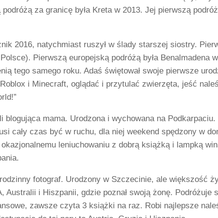
podróżą za granicę była Kreta w 2013. Jej pierwszą podróżą
.
nik 2016, natychmiast ruszył w ślady starszej siostry. Pier
Polsce). Pierwszą europejską podróżą była Benalmadena w H
enią tego samego roku. Adaś świętował swoje pierwsze urod
 Roblox i Minecraft, oglądać i przytulać zwierzęta, jeść naleś
rld!”
yli blogująca mama. Urodzona i wychowana na Podkarpaciu. 
usi cały czas być w ruchu, dla niej weekend spędzony w dom
okazjonalnemu leniuchowaniu z dobrą książką i lampką wina
ania.
odzinny fotograf. Urodzony w Szczecinie, ale większość życ
, Australii i Hiszpanii, gdzie poznał swoją żonę. Podróżuje 
nsowe, zawsze czyta 3 książki na raz. Robi najlepsze naleś