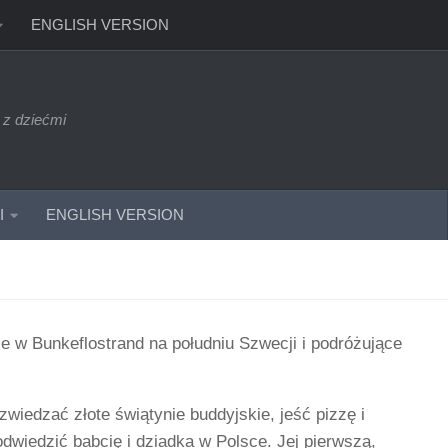
ENGLISH VERSION
 z dziećmi
I
ENGLISH VERSION
e w Bunkeflostrand na południu Szwecji i podróżujące
wiedzać złote świątynie buddyjskie, jeść pizzę i
dwiedzić babcię i dziadka w Polsce. Jej pierwszą,