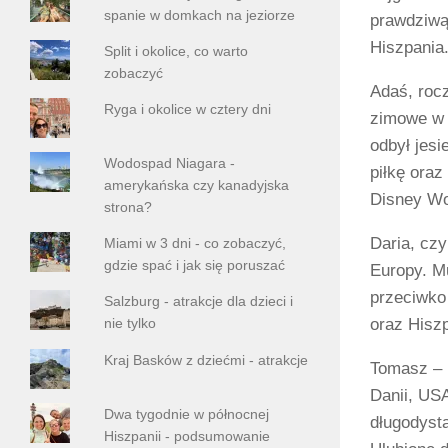
spanie w domkach na jeziorze
prawdziwą 
Hiszpania
Split i okolice, co warto
zobaczyć
Adaś, rocz
Ryga i okolice w cztery dni
zimowe w 
odbył jesi
Wodospad Niagara -
piłkę oraz
amerykańska czy kanadyjska
Disney Wo
strona?
Daria, cz
Miami w 3 dni - co zobaczyć,
gdzie spać i jak się poruszać
Europy. M
przeciwko 
Salzburg - atrakcje dla dzieci i
oraz Hiszp
nie tylko
Kraj Basków z dziećmi - atrakcje
Tomasz – r
Danii, USA
Dwa tygodnie w północnej
długodysta
Hiszpanii - podsumowanie