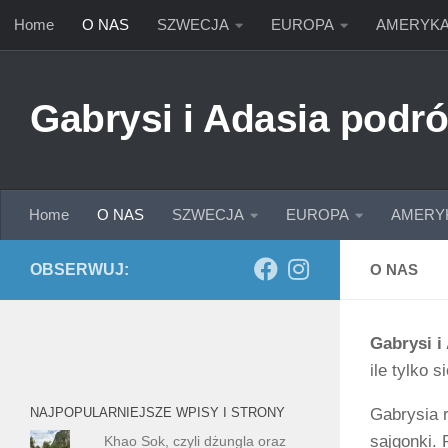
Home
O NAS
SZWECJA
EUROPA
AMERYK
Przejdź do treści
Gabrysi i Adasia podró
Home
O NAS
SZWECJA
EUROPA
AMERY
OBSERWUJ:
O NAS
Gabrysi i
ile tylko s
Gabrysia r
NAJPOPULARNIEJSZE WPISY I STRONY
sajgonki. 
Khao Sok, czyli dżungla oraz