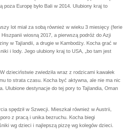
 poza Europę było Bali w 2014. Ulubiony kraj to
wszy lot miał za sobą również w wieku 3 miesięcy (ferie
iszpanii wiosną 2017, a pierwszą podróż do Azji
ziny w Tajlandii, a drugie w Kambodży. Kocha grać w
niki i lody. Jego ulubiony kraj to USA, „bo tam jest
W dzieciństwie zwiedziła wraz z rodzicami kawałek
u to strata czasu. Kocha być aktywna, ale nie ma nic
. Ulubione destynacje do tej pory to Tajlandia, Oman
ia spędził w Szwecji. Mieszkał również w Austrii,
sporo z pracą i unika bezruchu. Kocha biegi
niki wg dzieci i najlepszą pizzę wg kolegów dzieci.