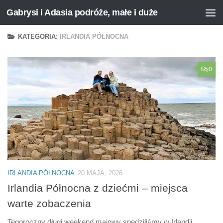
Gabrysi i Adasia podróże, małe i duże
Przejdź do treści
KATEGORIA:
IRLANDIA PÓŁNOCNA
0
IRLANDIA PÓŁNOCNA
20 MAJA, 2026
Irlandia Północna z dziećmi – miejsca
warte zobaczenia
Tegoroczny długi weekend majowy spędziliśmy w Irlandii