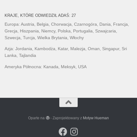
KRAJE, KTÓRE ODWIEDZIŁ ADAŚ: 27
Europa: Austria, Belgia, Chorwacja, Czarnogóra, Dania, Francja,
Grecja, Hiszpania, Niemcy, Polska, Portugalia, Szwajcaria,
Szwecja, Turcja, Wielka Brytania, Włochy
Azja: Jordania, Kambodża, Katar, Malezja, Oman, Singapur, Sri
Lanka, Tajlandia
Ameryka Północna: Kanada, Meksyk, USA
Oparte na
- Zaprojektowany z
Motyw Hueman