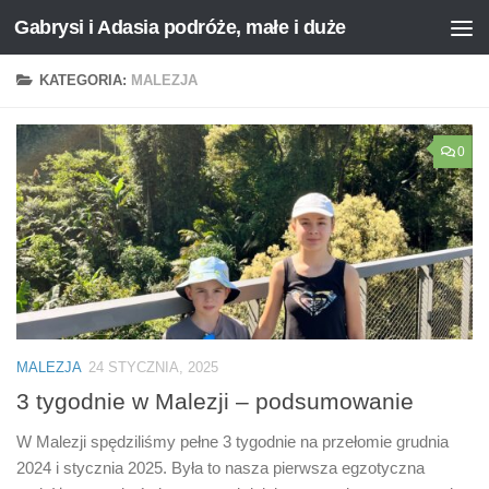
Gabrysi i Adasia podróże, małe i duże
Przejdź do treści
KATEGORIA:
MALEZJA
0
MALEZJA
24 STYCZNIA, 2025
3 tygodnie w Malezji – podsumowanie
W Malezji spędziliśmy pełne 3 tygodnie na przełomie grudnia
2024 i stycznia 2025. Była to nasza pierwsza egzotyczna