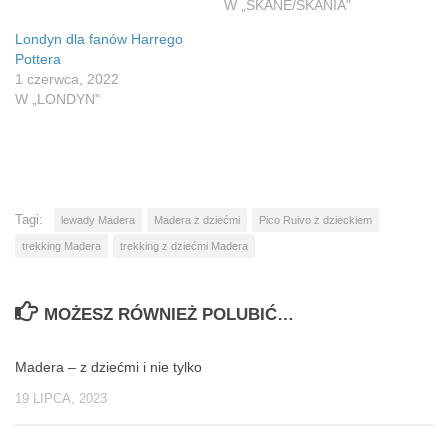
W „SKÅNE/SKANIA"
Londyn dla fanów Harrego
Pottera
1 czerwca, 2022
W „LONDYN"
Tagi:
lewady Madera
Madera z dziećmi
Pico Ruivo z dzieckiem
trekking Madera
trekking z dziećmi Madera
MOŻESZ RÓWNIEŻ POLUBIĆ…
Madera – z dziećmi i nie tylko
0
19 LIPCA, 2023