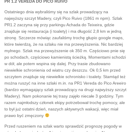
PR 1.2 VEREDA DO PICO RUIVO
Ostatniego dnia wybraliśmy się na szlak prowadzący na
najwyższy szczyt Madery, czyli Pico Ruivo (1861 m npm). Szlak
PR1.2 zaczyna się przy parkingu Achada do Teixeira, gdzie
znajduje się restauracja (i toalety) i ma długość 2,8 km w jedną
stronę. Szczerze mówiąc zaufaliśmy trochę głupio google maps,
które twierdzą, że na szlaku nie ma przewyższenia. Nic bardziej
mylnego. Szlak ma przewyższenie ok 350 m. Częściowo pnie się
po schodach, częściowo kamienistą ścieżką. Momentami schodzi
w dół, ale potem wspina się dalej. Przy trasie zbudowano
niewielkie schronienia od wiatru czy deszczu. Ok 0,5 km przed
szczytem znajduje się niewielkie schronisko i toalety. Stamtąd też
można ruszyć na inne szlaki m.in. na PR1 Vereda do Pico Areeiro
(bardzo wymagający szlak prowadzący na drugi najwyższy szczyt
Madery). Nam pokonanie tej trasy zajęło niecałe 3 godziny. Tym
razem najmłodszy członek ekipy potrzebował trochę pomocy, ale
to był już ostatni dzień, naszych aktywnych wakacji, więc miał
prawo być zmęczony
Przed ruszeniem na szlak warto sprawdzić prognozę pogody w