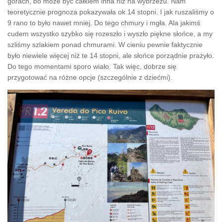
górach, bo może być całkiem inna niż na wybrzeżu. Nam
teoretycznie prognoza pokazywała ok 14 stopni. I jak ruszaliśmy o
9 rano to było nawet mniej. Do tego chmury i mgła. Ala jakimś
cudem wszystko szybko się rozeszło i wyszło piękne słońce, a my
szliśmy szlakiem ponad chmurami. W cieniu pewnie faktycznie
było niewiele więcej niż te 14 stopni, ale słońce porządnie prażyło.
Do tego momentami sporo wiało. Tak więc, dobrze się
przygotować na różne opcje (szczególnie z dziećmi).