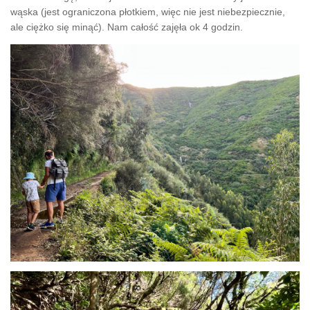
wąska (jest ograniczona płotkiem, więc nie jest niebezpiecznie,
ale ciężko się minąć). Nam całość zajęła ok 4 godzin.