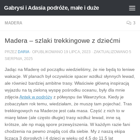
Gabrysi i Adasia podróże, małe i duże
Przejdź do treści
MADERA
3
Madera – szlaki trekkingowe z dziećmi
PRZEZ
DARIA
· OPUBLIKOWANO
19 LIPCA, 2023
· ZAKTUALIZOWANO
5
SIERPNIA, 2025
Jadąc na Maderę od początku wiedzieliśmy, że nie będą to leniwe
wakacje. W planach był oczywiście spacer wzdłuż słynnych lewad,
ale również bardziej ambitne trasy. Właściwie główną inspiracją
wyjazdu na tą zieloną wyspę pośrodku oceanu, były dla mnie
zdjęcia
Antek w podróży
z półwyspu św Wawrzyńca. Kiedy je
zobaczyłam rok temu, wiedziałam, że muszę tam pojechać. Tras
trekkingowych na Maderze jest cała masa. Część z nich to w
miarę łatwe (ale często długie) trasy wzdłuż lewad, inne są
krótsze, ale np mają spore przewyższenia. W każdym razie fani
chodzenia na pewno znajdą coś dla siebie. My z naszą ekipa
liczącą 3 dorosłych i 4 dzieci w wieku od 4,5 do 11,5 lat