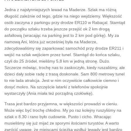
Jedna z najsłynniejszych lewad na Maderze. Szlak ma różną
długość zależnie od tego, gdzie na niego wejdziemy. Większość
osób zaczyna z parkingu przy drodze ER110 w Rabaçal. Stamtąd
do początku szlaku trzeba jeszcze przejść ok 2 km drogą
asfaltową (wracając na parking jest to 2 km pod górkę). My za
namową Ani, która już wcześniej była na Maderze,
zdecydowaliśmy się zaparkować samochód przy drodze ER211 i
wejść na szlak wejściem przez tunel. Stamtąd do końca szlaku,
czyli do 25 źródeł, mieliśmy 5,8 km w jedną stronę. Dużo.
Szczerze mówiąc, trochę nas to zaskoczyło, kiedy ruszaliśmy, ale
dzieci dały sobie radę z trasą doskonale. Sam 800 metrowy tunel
to nie lada atrakcja. Jest w nim oczywiście całkowicie ciemno i
dosyć mokro. Na szczęście latarki z telefonów spokojnie
wystarczyły (Ania miała też porządną czołówkę).
Trasa jest bardzo przyjemna, w większości prowadzi w cieniu.
Może więc być trochę chłodno. My po raz kolejny ruszyliśmy na
szlak o 8.30 i rano było cudownie. Pusto i cicho. Wracając
musieliśmy się już mijać ze sporymi ilościami turystów. A warto
zwrócić uwagę, że miejscami ścieżka wzdłuż lewady jest bardzo