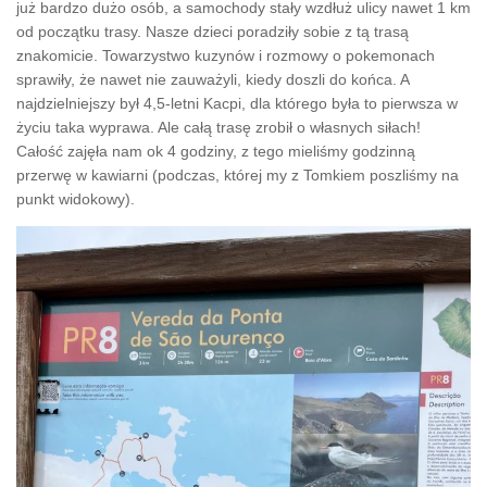
już bardzo dużo osób, a samochody stały wzdłuż ulicy nawet 1 km
od początku trasy. Nasze dzieci poradziły sobie z tą trasą
znakomicie. Towarzystwo kuzynów i rozmowy o pokemonach
sprawiły, że nawet nie zauważyli, kiedy doszli do końca. A
najdzielniejszy był 4,5-letni Kacpi, dla którego była to pierwsza w
życiu taka wyprawa. Ale całą trasę zrobił o własnych siłach!
Całość zajęła nam ok 4 godziny, z tego mieliśmy godzinną
przerwę w kawiarni (podczas, której my z Tomkiem poszliśmy na
punkt widokowy).