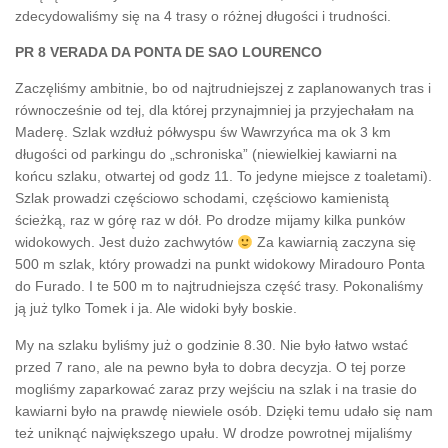
zdecydowaliśmy się na 4 trasy o różnej długości i trudności.
PR 8 VERADA DA PONTA DE SAO LOURENCO
Zaczęliśmy ambitnie, bo od najtrudniejszej z zaplanowanych tras i
równocześnie od tej, dla której przynajmniej ja przyjechałam na
Maderę. Szlak wzdłuż półwyspu św Wawrzyńca ma ok 3 km
długości od parkingu do „schroniska” (niewielkiej kawiarni na
końcu szlaku, otwartej od godz 11. To jedyne miejsce z toaletami).
Szlak prowadzi częściowo schodami, częściowo kamienistą
ścieżką, raz w górę raz w dół. Po drodze mijamy kilka punków
widokowych. Jest dużo zachwytów
Za kawiarnią zaczyna się
500 m szlak, który prowadzi na punkt widokowy Miradouro Ponta
do Furado. I te 500 m to najtrudniejsza część trasy. Pokonaliśmy
ją już tylko Tomek i ja. Ale widoki były boskie.
My na szlaku byliśmy już o godzinie 8.30. Nie było łatwo wstać
przed 7 rano, ale na pewno była to dobra decyzja. O tej porze
mogliśmy zaparkować zaraz przy wejściu na szlak i na trasie do
kawiarni było na prawdę niewiele osób. Dzięki temu udało się nam
też uniknąć największego upału. W drodze powrotnej mijaliśmy