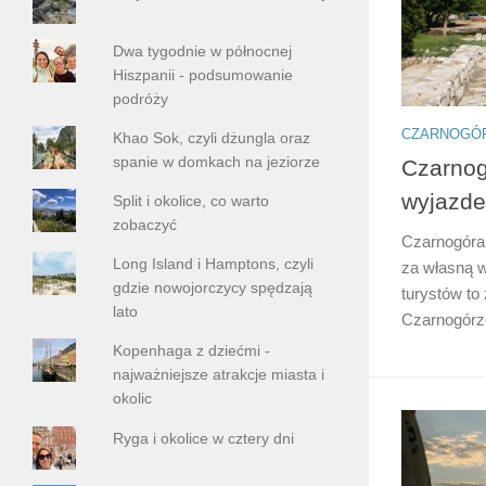
Dwa tygodnie w północnej
Hiszpanii - podsumowanie
podróży
CZARNOGÓ
Khao Sok, czyli dżungla oraz
spanie w domkach na jeziorze
Czarnog
wyjazde
Split i okolice, co warto
zobaczyć
Czarnogóra 
Long Island i Hamptons, czyli
za własną w
gdzie nowojorczycy spędzają
turystów to
lato
Czarnogórze
Kopenhaga z dziećmi -
najważniejsze atrakcje miasta i
okolic
Ryga i okolice w cztery dni