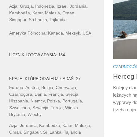
Azja: Gruzja, Indonezja, Izrael, Jordania,
Kambodża, Katar, Malezja, Oman,
Singapur, Sri Lanka, Tajlandia
Ameryka Północna: Kanada, Meksyk, USA
LICZNIK LOTÓW ADASIA: 134
CZARNOGÓ
Herceg 
KRAJE, KTÓRE ODWIEDZIŁ ADAŚ: 27
Europa: Austria, Belgia, Chorwacja,
Kolejny dzi
Czarnogóra, Dania, Francja, Grecja,
leżących n
Hiszpania, Niemcy, Polska, Portugalia,
wyprawy do 
Szwajcaria, Szwecja, Turcja, Wielka
trzeba obje
Brytania, Włochy
Azja: Jordania, Kambodża, Katar, Malezja,
Oman, Singapur, Sri Lanka, Tajlandia