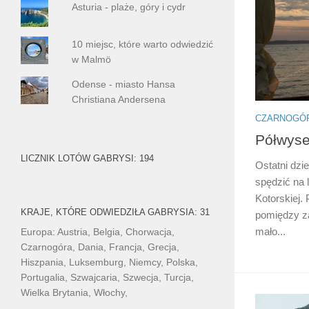
Asturia - plaże, góry i cydr
10 miejsc, które warto odwiedzić
w Malmö
Odense - miasto Hansa
Christiana Andersena
CZARNOGÓ
Półwyse
LICZNIK LOTÓW GABRYSI: 194
Ostatni dzi
spędzić na l
Kotorskiej.
KRAJE, KTÓRE ODWIEDZIŁA GABRYSIA: 31
pomiędzy za
mało...
Europa: Austria, Belgia, Chorwacja,
Czarnogóra, Dania, Francja, Grecja,
Hiszpania, Luksemburg, Niemcy, Polska,
Portugalia, Szwajcaria, Szwecja, Turcja,
Wielka Brytania, Włochy,