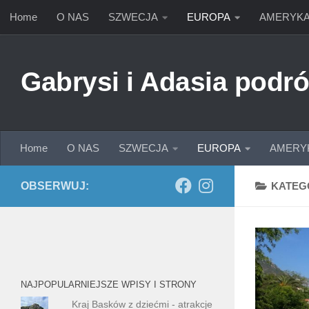
Home
O NAS
SZWECJA
EUROPA
AMERYK
Przejdź do treści
Gabrysi i Adasia podró
Home
O NAS
SZWECJA
EUROPA
AMERY
OBSERWUJ:
KATEG
NAJPOPULARNIEJSZE WPISY I STRONY
Kraj Basków z dziećmi - atrakcje