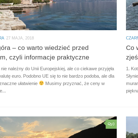
RA
27 MAJA, 2018
CZAR
óra – co warto wiedzieć przed
Co w
m, czyli informacje praktyczne
zje
nie należny do Unii Europejskiej, ale co ciekawe przyjęła
1. Ko
alutę euro. Podobno UE się to nie bardzo podoba, ale dla
Słyni
 znaczne ułatwienie
Musimy przyznać, że ceny w
muram
...
piękn
0