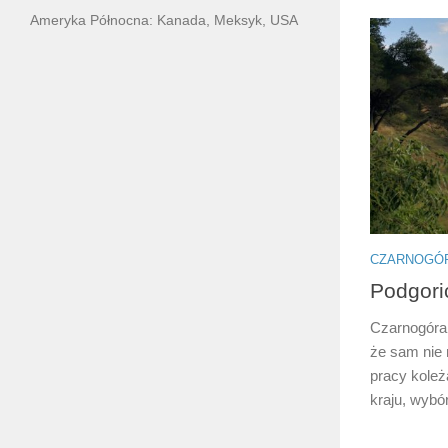
Ameryka Północna: Kanada, Meksyk, USA
CZARNOGÓ
Podgori
Czarnogóra,
że sam nie
pracy koleż
kraju, wybór