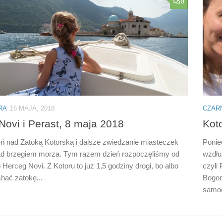
0
RA
16 MAJA, 2018
CZAR
Novi i Perast, 8 maja 2018
Koto
eń nad Zatoką Kotorską i dalsze zwiedzanie miasteczek
Ponie
ad brzegiem morza. Tym razem dzień rozpoczęliśmy od
wzdłu
Herceg Novi. Z Kotoru to już 1,5 godziny drogi, bo albo
czyli
chać zatokę...
Bogor
samoc