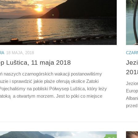
RA
18 MAJA, 2018
CZAR
p Luštica, 11 maja 2018
Jezi
201
eń naszych czarnogórskich wakacji postanowiliśmy
uzie i sprawdzić jakie plaże oferują okolice Zatoki
Jezio
 Pojechaliśmy na pobliski Półwysep Luštica, który leży
Europi
toką a otwartym morzem. Jest to póki co miejsce
Alban
przed