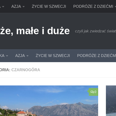
A
AZJA
ŻYCIE W SZWECJI
PODRÓŻE Z DZIEĆMI
że, małe i duże
czyli jak zwiedzać świat
KA
AZJA
ŻYCIE W SZWECJI
PODRÓŻE Z DZIEĆM
ORIA:
CZARNOGÓRA
0