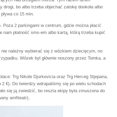
 drogi, bo albo trzeba objechać zatokę dookoła albo
 pływa co 15 min.
e. Poza 2 parkingami w centrum, gdzie można płacić
je nam płatność sms-em albo kartą, którą trzeba kupić
 nie należny wybierać się z wózkiem dziecięcym, no
przypadku. Wózek był głównie noszony przez Tomka, a
place: Trg Nikole Djurkovicia oraz Trg Herceg Stjepana,
 2 €). Do twierdzy wdrapaliśmy się po wielu schodach
ło się ją zwiedzić, bo reszta ekipy była zmuszona do
any amfiteatr).