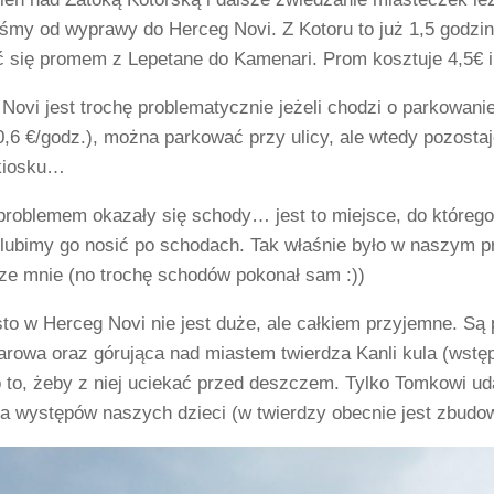
śmy od wyprawy do Herceg Novi. Z Kotoru to już 1,5 godziny
ć się promem z Lepetane do Kamenari. Prom kosztuje 4,5€ i
Novi jest trochę problematycznie jeżeli chodzi o parkowani
,6 €/godz.), można parkować przy ulicy, ale wtedy pozosta
kiosku…
problemem okazały się schody… jest to miejsce, do którego
 lubimy go nosić po schodach. Tak właśnie było w naszym 
ze mnie (no trochę schodów pokonał sam :))
to w Herceg Novi nie jest duże, ale całkiem przyjemne. Są 
arowa oraz górująca nad miastem twierdza Kanli kula (wstęp
 to, żeby z niej uciekać przed deszczem. Tylko Tomkowi uda
ia występów naszych dzieci (w twierdzy obecnie jest zbudow