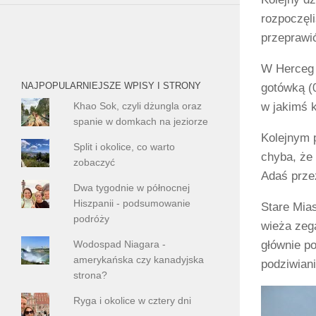
rozpoczęli
przeprawi
W Herceg 
NAJPOPULARNIEJSZE WPISY I STRONY
gotówką (0
Khao Sok, czyli dżungla oraz
w jakimś 
spanie w domkach na jeziorze
Kolejnym 
Split i okolice, co warto
chyba, że
zobaczyć
Adaś prze
Dwa tygodnie w północnej
Hiszpanii - podsumowanie
Stare Mias
podróży
wieża zeg
głównie po
Wodospad Niagara -
amerykańska czy kanadyjska
podziwian
strona?
Ryga i okolice w cztery dni