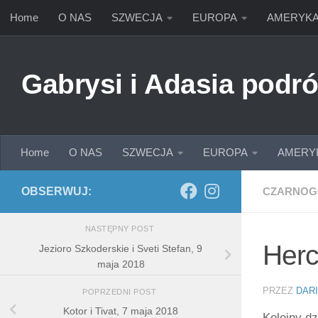
Home
O NAS
SZWECJA
EUROPA
AMERYK
Przejdź do treści
Gabrysi i Adasia podró
Home
O NAS
SZWECJA
EUROPA
AMERY
OBSERWUJ:
CZARNOG
NASTĘPNY POST
Herc
Jezioro Szkoderskie i Sveti Stefan, 9
maja 2018
PRZEZ
DAR
POPRZEDNI POST
Kotor i Tivat, 7 maja 2018
Kolejny d