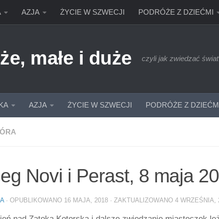
A
AZJA
ŻYCIE W SZWECJI
PODRÓŻE Z DZIEĆMI
że, małe i duże
czyli jak zwiedzać świat
KA
AZJA
ŻYCIE W SZWECJI
PODRÓŻE Z DZIEĆM
ÓRA
eg Novi i Perast, 8 maja 2
IA
· OPUBLIKOWANO
16 MAJA, 2018
· ZAKTUALIZOWANO
4 WRZEŚNIA, 
zień nad Zatoką Kotorską i dalsze zwiedzanie miasteczek 