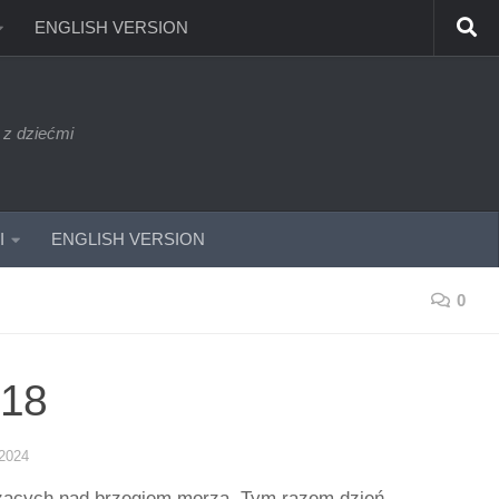
ENGLISH VERSION
 z dziećmi
I
ENGLISH VERSION
0
018
2024
leżących nad brzegiem morza. Tym razem dzień