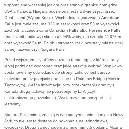
wspomniane wcześniej jeziora oraz stanowi granicę pomiędzy
USA a Kanadą. Niagara podzielona jest na dwie części przez
Goat Island (Wyspę Kozią). Wschodnia część zwana
American
Falls
jest mniejsza, ma 323 m szerokości oraz 56 m wysokości.
Zachodnia część zwana
Canadian Falls
albo
Horseshoe Falls
(ma kształt podkowy) skupia aż 94% wody, ma szerokość 675 m
oraz wysokość 54 m. Po obu stronach rzeki powstały miasta o tej
samej nazwie, czyli Niagara Falls.
Przed wyjazdem czytaliśmy dużo na temat tego, z której strony
lepiej podziwiać wodospad oraz jakie atrakcje wybrać. Wynikowo
postanowiliśmy odwiedzić obie strony rzeki, co jest bardzo
ułatwione przez przejście graniczne na Rainbow Bridge (Moście
Tęczowym). Ważna informacja: przy przekraczaniu granicy z
Kanadą drogą lądową nie potrzebujemy ETA (czyli
elektronicznego pozwolenia). Wystarczy nam paszport i już
jesteśmy.
Niagara Falls mimo, że leżą w tym samym stanie co miasto Nowy
Jork, to nie jest to dystans do pokonania na jednodniową
wycieczkę. Droga samochodem zajmuje min 6,5 godziny. Można