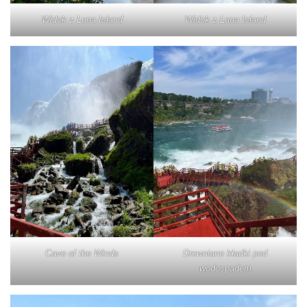
Widok z Luna Island
Widok z Luna Island
Cave of the Winds
Drewniane kładki pod
wodospadem