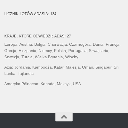
LICZNIK LOTÓW ADASIA: 134
KRAJE, KTÓRE ODWIEDZIŁ ADAŚ: 27
Europa: Austria, Belgia, Chorwacja, Czarnogóra, Dania, Francja,
Grecja, Hiszpania, Niemcy, Polska, Portugalia, Szwajcaria,
Szwecja, Turcja, Wielka Brytania, Włochy
Azja: Jordania, Kambodża, Katar, Malezja, Oman, Singapur, Sri
Lanka, Tajlandia
Ameryka Północna: Kanada, Meksyk, USA