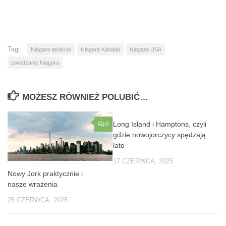
Tagi:
Niagara atrakcje
Niagara Kanada
Niagara USA
zwiedzanie Niagara
MOŻESZ RÓWNIEŻ POLUBIĆ…
Long Island i Hamptons, czyli
0
0
gdzie nowojorczycy spędzają
lato
17 CZERWCA, 2025
Nowy Jork praktycznie i
nasze wrażenia
25 CZERWCA, 2025