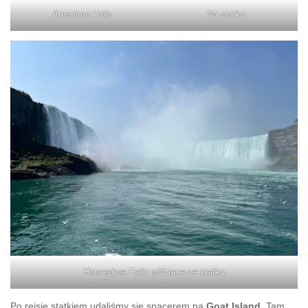
American Falls
Na statku
Horseshoe Falls widziane ze statku
Po rejsie statkiem udaliśmy się spacerem na
Goat Island
. Tam