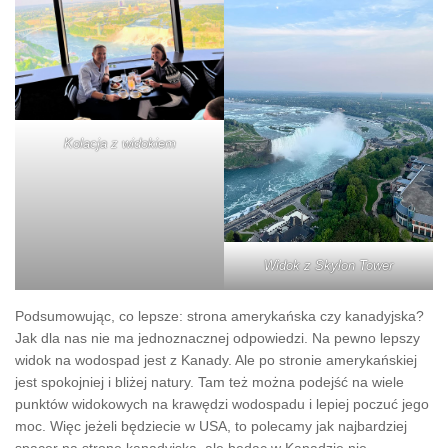
Kolacja z widokiem
Widok z Skylon Tower
Podsumowując, co lepsze: strona amerykańska czy kanadyjska?
Jak dla nas nie ma jednoznacznej odpowiedzi. Na pewno lepszy
widok na wodospad jest z Kanady. Ale po stronie amerykańskiej
jest spokojniej i bliżej natury. Tam też można podejść na wiele
punktów widokowych na krawędzi wodospadu i lepiej poczuć jego
moc. Więc jeżeli będziecie w USA, to polecamy jak najbardziej
spacer na stronę kanadyjską, ale będąc w Kanadzie nie