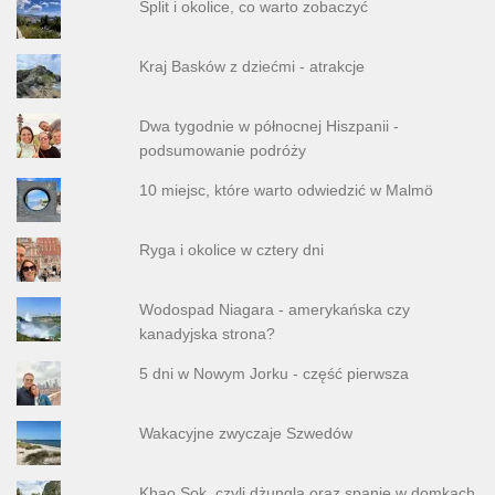
Split i okolice, co warto zobaczyć
Kraj Basków z dziećmi - atrakcje
Dwa tygodnie w północnej Hiszpanii -
podsumowanie podróży
10 miejsc, które warto odwiedzić w Malmö
Ryga i okolice w cztery dni
Wodospad Niagara - amerykańska czy
kanadyjska strona?
5 dni w Nowym Jorku - część pierwsza
Wakacyjne zwyczaje Szwedów
Khao Sok, czyli dżungla oraz spanie w domkach