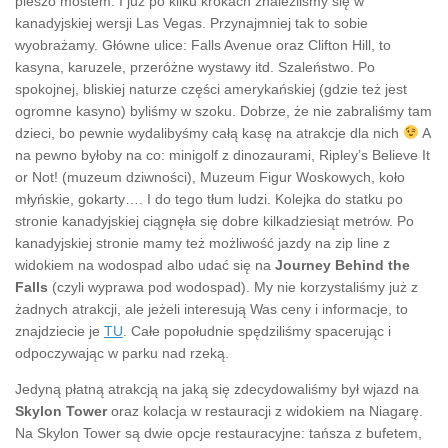
pieszo mostem. I już po kilku krokach znaleźliśmy się w
kanadyjskiej wersji Las Vegas. Przynajmniej tak to sobie
wyobrażamy. Główne ulice: Falls Avenue oraz Clifton Hill, to
kasyna, karuzele, przeróżne wystawy itd. Szaleństwo. Po
spokojnej, bliskiej naturze części amerykańskiej (gdzie też jest
ogromne kasyno) byliśmy w szoku. Dobrze, że nie zabraliśmy tam
dzieci, bo pewnie wydalibyśmy całą kasę na atrakcje dla nich
A
na pewno byłoby na co: minigolf z dinozaurami, Ripley’s Believe It
or Not! (muzeum dziwności), Muzeum Figur Woskowych, koło
młyńskie, gokarty…. I do tego tłum ludzi. Kolejka do statku po
stronie kanadyjskiej ciągnęła się dobre kilkadziesiąt metrów. Po
kanadyjskiej stronie mamy też możliwość jazdy na zip line z
widokiem na wodospad albo udać się na
Journey Behind the
Falls
(czyli wyprawa pod wodospad). My nie korzystaliśmy już z
żadnych atrakcji, ale jeżeli interesują Was ceny i informacje, to
znajdziecie je
TU
. Całe popołudnie spędziliśmy spacerując i
odpoczywając w parku nad rzeką.
Jedyną płatną atrakcją na jaką się zdecydowaliśmy był wjazd na
Skylon Tower
oraz kolacja w restauracji z widokiem na Niagarę.
Na Skylon Tower są dwie opcje restauracyjne: tańsza z bufetem,