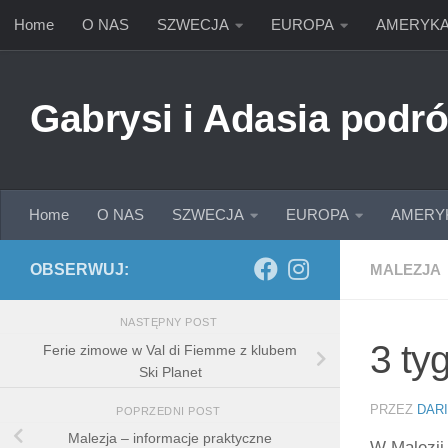
Home
O NAS
SZWECJA
EUROPA
AMERYK
Przejdź do treści
Gabrysi i Adasia podró
Home
O NAS
SZWECJA
EUROPA
AMERY
OBSERWUJ:
MALEZJA
NASTĘPNY POST
3 ty
Ferie zimowe w Val di Fiemme z klubem
Ski Planet
PRZEZ
DAR
POPRZEDNI POST
Malezja – informacje praktyczne
W Malezji 