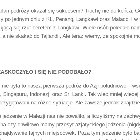
plan podróży okazał się sukcesem? Trochę nie do końca. G
my po jednym dniu z KL, Penang, Langkawi oraz Malacci i w
ującą się rzut beretem z Langkawi. Wiele osób polecało nam
, a nie skakać do Tajlandii. Ale teraz wiemy, że spokojnie m
.
ZASKOCZYŁO I SIĘ NIE PODOBAŁO?
 nie była to nasza pierwsza podróż do Azji południowo – ws
Singapuru, Indonezji oraz Sri Lanki. Tak więc mniej więce
rzygotowani na różne sytuacje. Ale zawsze jednak znajdzie
 jedzenie w Malezji nas nie powaliło, a liczyliśmy na zachw
ha czy chwilowo mamy przesyt azjatyckiego jedzenia (nigdy 
najdywanie fajnych miejscówek. Poza tym jedzenie było bar