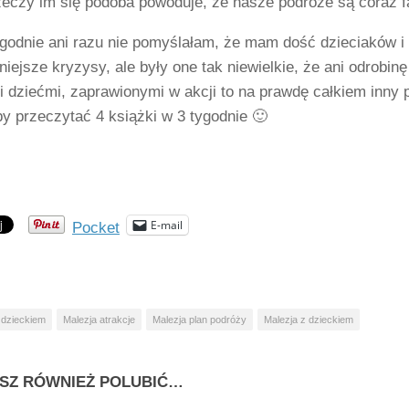
zeczy im się podoba powoduje, że nasze podróże są coraz fa
godnie ani razu nie pomyślałam, że mam dość dzieciaków i 
mniejsze kryzysy, ale były one tak niewielkie, że ani odrobi
 dziećmi, zaprawionymi w akcji to na prawdę całkiem inny p
by przeczytać 4 książki w 3 tygodnie 🙂
E-mail
Pocket
 dzieckiem
Malezja atrakcje
Malezja plan podróży
Malezja z dzieckiem
SZ RÓWNIEŻ POLUBIĆ…