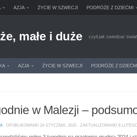
A
AZJA
ŻYCIE W SZWECJI
PODRÓŻE Z DZIEĆMI
że, małe i duże
czyli jak zwiedzać świat
KA
AZJA
ŻYCIE W SZWECJI
PODRÓŻE Z DZIEĆM
godnie w Malezji – podsum
IA
· OPUBLIKOWANO
24 STYCZNIA, 2025
· ZAKTUALIZOWANO
8 LUTEGO
spędziliśmy pełne 3 tygodnie na przełomie grudnia 2024 i 