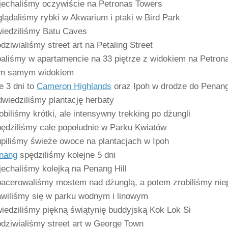
echaliśmy oczywiście na Petronas Towers
lądaliśmy rybki w Akwarium i ptaki w Bird Park
iedziliśmy Batu Caves
dziwialiśmy street art na Petaling Street
aliśmy w apartamencie na 33 piętrze z widokiem na Petrona
ym samym widokiem
e 3 dni to
Cameron Highlands
oraz Ipoh w drodze do Penan
wiedziliśmy plantację herbaty
obiliśmy krótki, ale intensywny trekking po dżungli
ędziliśmy całe popołudnie w Parku Kwiatów
piliśmy świeże owoce na plantacjach w Ipoh
nang
spędziliśmy kolejne 5 dni
echaliśmy kolejką na Penang Hill
acerowaliśmy mostem nad dżunglą, a potem zrobiliśmy niep
wiliśmy się w parku wodnym i linowym
iedziliśmy piękną świątynię buddyjską Kok Lok Si
dziwialiśmy street art w George Town