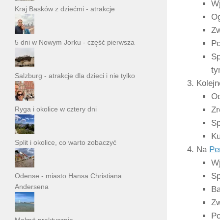
Wj
Kraj Basków z dziećmi - atrakcje
Og
Zw
5 dni w Nowym Jorku - część pierwsza
Po
Sp
t
Salzburg - atrakcje dla dzieci i nie tylko
Kolejn
Od
Ryga i okolice w cztery dni
Zr
Sp
Ku
Split i okolice, co warto zobaczyć
Na
Pe
Wj
Sp
Odense - miasto Hansa Christiana
Andersena
Ba
Zw
Po
Malmö praktycznie