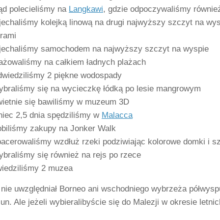
ąd polecieliśmy na
Langkawi
, gdzie odpoczywaliśmy również
echaliśmy kolejką linową na drugi najwyższy szczyt na w
rami
echaliśmy samochodem na najwyższy szczyt na wyspie
ażowaliśmy na całkiem ładnych plażach
wiedziliśmy 2 piękne wodospady
braliśmy się na wycieczkę łódką po lesie mangrowym
ietnie się bawiliśmy w muzeum 3D
iec 2,5 dnia spędziliśmy w
Malacca
biliśmy zakupy na Jonker Walk
acerowaliśmy wzdłuż rzeki podziwiając kolorowe domki i 
braliśmy się również na rejs po rzece
iedziliśmy 2 muzea
 nie uwzględniał Borneo ani wschodniego wybrzeża półwyspu
n. Ale jeżeli wybieralibyście się do Malezji w okresie letni