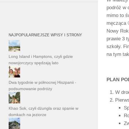
podróż w 
mimo to św
męcząca 
Nowy Rok 
NAJPOPULARNIEJSZE WPISY I STRONY
prawie 3 t
szkoły. F
na tym tak
Long Island i Hamptons, czyli gdzie
nowojorczycy spędzają lato
PLAN PO
Dwa tygodnie w północnej Hiszpanii -
podsumowanie podróży
W drod
Pierws
Sp
Khao Sok, czyli dżungla oraz spanie w
domkach na jeziorze
Ro
Zw