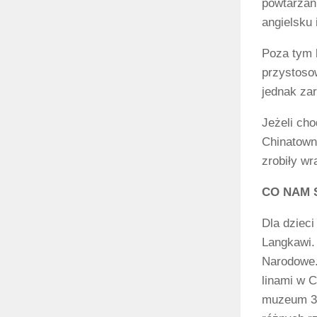
powtarzani
angielsku
Poza tym b
przystoso
jednak zar
Jeżeli cho
Chinatown
zrobiły wr
CO NAM 
Dla dziec
Langkawi.
Narodowe.
linami w 
muzeum 3D.