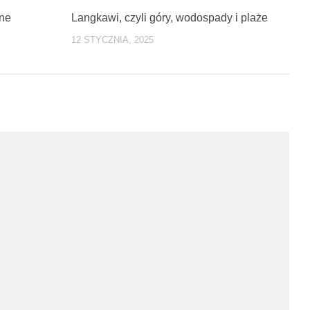
0
4
zne
Langkawi, czyli góry, wodospady i plaże
12 STYCZNIA, 2025