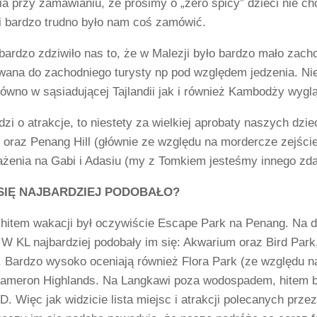
a przy zamawianiu, że prosimy o „zero spicy” dzieci nie ch
 i bardzo trudno było nam coś zamówić.
ardzo zdziwiło nas to, że w Malezji było bardzo mało zachod
wana do zachodniego turysty np pod względem jedzenia. Nie 
ówno w sąsiadującej Tajlandii jak i również Kambodży wyglą
dzi o atrakcje, to niestety za wielkiej aprobaty naszych dzi
 oraz Penang Hill (głównie ze względu na mordercze zejście
ażenia na Gabi i Adasiu (my z Tomkiem jesteśmy innego zda
SIĘ NAJBARDZIEJ PODOBAŁO?
i hitem wakacji był oczywiście Escape Park na Penang. Na
 W KL najbardziej podobały im się: Akwarium oraz Bird Pa
 Bardzo wysoko oceniają również Flora Park (ze względu na
Cameron Highlands. Na Langkawi poza wodospadem, hitem b
 Więc jak widzicie lista miejsc i atrakcji polecanych przez