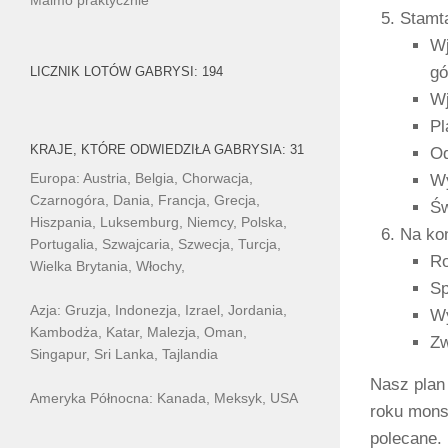
Stamt
Wj
gó
LICZNIK LOTÓW GABRYSI: 194
Wj
Pl
KRAJE, KTÓRE ODWIEDZIŁA GABRYSIA: 31
Od
Europa: Austria, Belgia, Chorwacja,
Wy
Czarnogóra, Dania, Francja, Grecja,
Św
Hiszpania, Luksemburg, Niemcy, Polska,
Na kon
Portugalia, Szwajcaria, Szwecja, Turcja,
Ro
Wielka Brytania, Włochy,
Sp
Azja: Gruzja, Indonezja, Izrael, Jordania,
Wy
Kambodża, Katar, Malezja, Oman,
Zw
Singapur, Sri Lanka, Tajlandia
Nasz plan
Ameryka Północna: Kanada, Meksyk, USA
roku monsu
polecane.