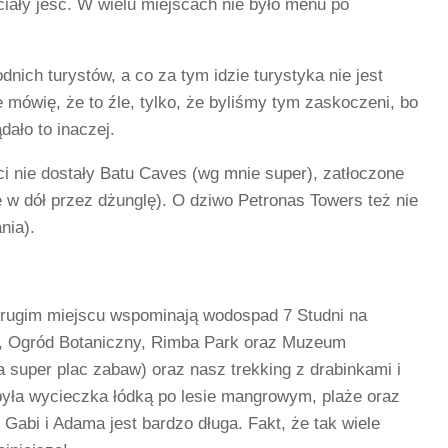
ciały jeść. W wielu miejscach nie było menu po
nich turystów, a co za tym idzie turystyka nie jest
mówię, że to źle, tylko, że byliśmy tym zaskoczeni, bo
dało to inaczej.
eci nie dostały Batu Caves (wg mnie super), zatłoczone
 w dół przez dżunglę). O dziwo Petronas Towers też nie
nia).
 drugim miejscu wspominają wodospad 7 Studni na
rk, Ogród Botaniczny, Rimba Park oraz Muzeum
 super plac zabaw) oraz nasz trekking z drabinkami i
yła wycieczka łódką po lesie mangrowym, plaże oraz
 Gabi i Adama jest bardzo długa. Fakt, że tak wiele