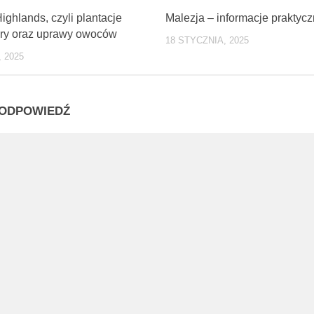
0
ghlands, czyli plantacje
Malezja – informacje praktyc
óry oraz uprawy owoców
18 STYCZNIA, 2025
 2025
ODPOWIEDŹ