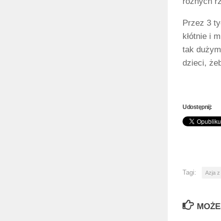
różnych r
Przez 3 ty
kłótnie i 
tak dużymi
dzieci, że
Udostępnij:
Tagi:
Azja z
MOŻE