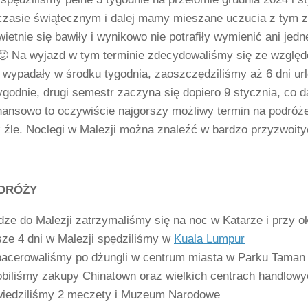
czasie świątecznym i dalej mamy mieszane uczucia z tym zw
ietnie się bawiły i wynikowo nie potrafiły wymienić ani jedn
 Na wyjazd w tym terminie zdecydowaliśmy się ze względó
wypadały w środku tygodnia, zaoszczędziliśmy aż 6 dni url
ygodnie, drugi semestr zaczyna się dopiero 9 stycznia, co
inansowo to oczywiście najgorszy możliwy termin na podróż
 źle. Noclegi w Malezji można znaleźć w bardzo przyzwoitych
DRÓŻY
ze do Malezji zatrzymaliśmy się na noc w Katarze i przy o
ze 4 dni w Malezji spędziliśmy w
Kuala Lumpur
acerowaliśmy po dżungli w centrum miasta w Parku Taman
biliśmy zakupy Chinatown oraz wielkich centrach handlowy
iedziliśmy 2 meczety i Muzeum Narodowe