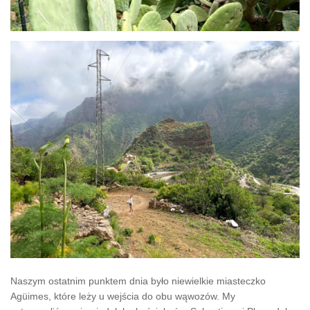
Naszym ostatnim punktem dnia było niewielkie miasteczko
Agüimes, które leży u wejścia do obu wąwozów. My