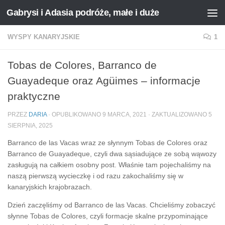
Gabrysi i Adasia podróże, małe i duże
Przejdź do treści
WYSPY KANARYJSKIE
1
Tobas de Colores, Barranco de
Guayadeque oraz Agüimes – informacje
praktyczne
PRZEZ
DARIA
· OPUBLIKOWANO
9 MARCA, 2021
· ZAKTUALIZOWANO
5
SIERPNIA, 2025
Barranco de las Vacas wraz ze słynnym Tobas de Colores oraz
Barranco de Guayadeque, czyli dwa sąsiadujące ze sobą wąwozy
zasługują na całkiem osobny post. Właśnie tam pojechaliśmy na
naszą pierwszą wycieczkę i od razu zakochaliśmy się w
kanaryjskich krajobrazach.
Dzień zaczęliśmy od Barranco de las Vacas. Chcieliśmy zobaczyć
słynne Tobas de Colores, czyli formacje skalne przypominające