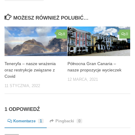
MOŻESZ RÓWNIEŻ POLUBIĆ…
8
0
Teneryfa – nasze wrażenia
Północna Gran Canaria –
oraz restrykcje związane z
nasze propozycje wycieczek
Covid
12 MARCA, 2021
11 STYCZNIA, 2022
1 ODPOWIEDŹ
Komentarze
1
Pingbacki
0