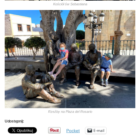
Kościół św Sebastiana
Rzeźby na Plaza del Rosario
Udostępnij:
E-mail
Pocket