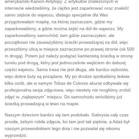
amerykański Kanion Antylopy. Z artykułów znalezionych w
internecie wiedzieliśmy, że ciężko jest zaparkować oraz znaleźć
samo zejście do wąwozu, dlatego specjalnie dla Was
przygotowałam mapkę, na której zaznaczam, gdzie my
zaparkowaliśmy, a gdzie można zejść na dół do wąwozu. My
zaparkowaliśmy samochód, tam gdzie zaznaczyłam, ale
początkowo nie zauważyliśmy ścieżki prowadzącej na dół, więc
przeszliśmy ulicą w miejsce zaznaczone po prawej stronie (ok 500
m drogą). Potem już należy podążać kamienistą ścieżką w stronę
tunelu pod drogą, który jest jednocześnie wejściem do dalszej
części wąwozu. Sama trasa nie jest długa, ale bardzo wyboista,
więc dobre buty są pożądane. My po drodze spotkaliśmy ledwie
kilka osób, ale w samym Tobas de Colores akurat odbywała się
profesjonalna sesja zdjęciowa, więc niestety nie mogliśmy zrobić
zdjęć w „najlepszym” miejscu. Do samochodu wróciliśmy już
ścieżką prowadzącą w lewo na mapie.
Naszym dzieciom bardzo się tam podobało. Gabrysia cały czas
prosiła, żebym robiła zdjęcia, bo tam jest tak pięknie, a Adaś był
naszym przewodnikiem tego dnia i nie pozwalał się nikomu
wyprzedzić.