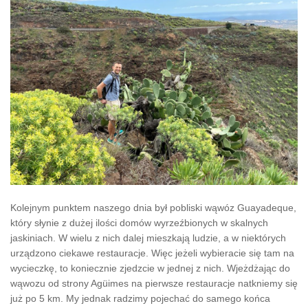
Kolejnym punktem naszego dnia był pobliski wąwóz Guayadeque,
który słynie z dużej ilości domów wyrzeźbionych w skalnych
jaskiniach. W wielu z nich dalej mieszkają ludzie, a w niektórych
urządzono ciekawe restauracje. Więc jeżeli wybieracie się tam na
wycieczkę, to koniecznie zjedzcie w jednej z nich. Wjeżdżając do
wąwozu od strony Agüimes na pierwsze restauracje natkniemy się
już po 5 km. My jednak radzimy pojechać do samego końca