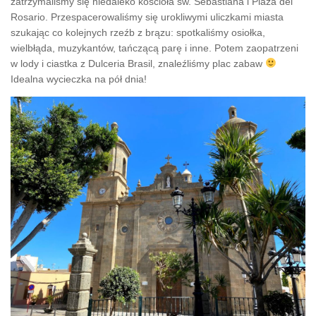
zatrzymaliśmy się niedaleko kościoła św. Sebastiana i Plaza del
Rosario. Przespacerowaliśmy się urokliwymi uliczkami miasta
szukając co kolejnych rzeźb z brązu: spotkaliśmy osiołka,
wielbłąda, muzykantów, tańczącą parę i inne. Potem zaopatrzeni
w lody i ciastka z Dulceria Brasil, znaleźliśmy plac zabaw
Idealna wycieczka na pół dnia!