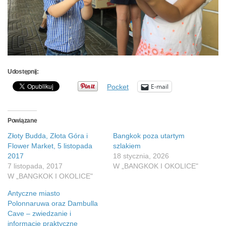
Udostępnij:
E-mail
Pocket
Powiązane
Złoty Budda, Złota Góra i
Bangkok poza utartym
Flower Market, 5 listopada
szlakiem
2017
18 stycznia, 2026
7 listopada, 2017
W „BANGKOK I OKOLICE"
W „BANGKOK I OKOLICE"
Antyczne miasto
Polonnaruwa oraz Dambulla
Cave – zwiedzanie i
informacje praktyczne