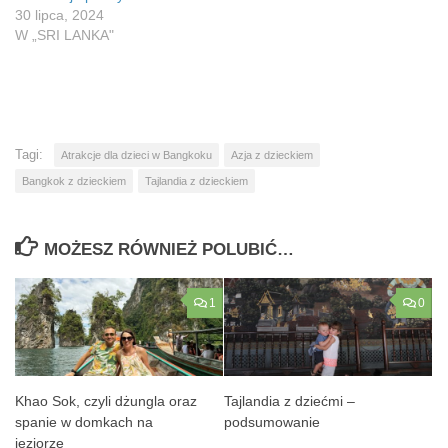
30 lipca, 2024
W „SRI LANKA"
Tagi:
Atrakcje dla dzieci w Bangkoku
Azja z dzieckiem
Bangkok z dzieckiem
Tajlandia z dzieckiem
MOŻESZ RÓWNIEŻ POLUBIĆ…
1
0
Khao Sok, czyli dżungla oraz
Tajlandia z dziećmi –
spanie w domkach na
podsumowanie
jeziorze