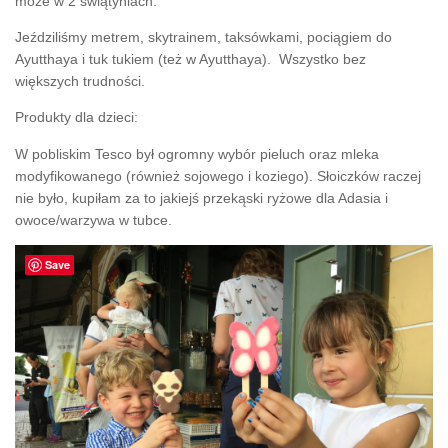
może w 2 świątyniach.
Jeździliśmy metrem, skytrainem, taksówkami, pociągiem do
Ayutthaya i tuk tukiem (też w Ayutthaya). Wszystko bez
większych trudności.
Produkty dla dzieci:
W pobliskim Tesco był ogromny wybór pieluch oraz mleka
modyfikowanego (również sojowego i koziego). Słoiczków raczej
nie było, kupiłam za to jakiejś przekąski ryżowe dla Adasia i
owoce/warzywa w tubce.
Save