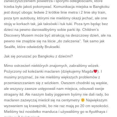
zanieczyszczeniem powietrza i sporymi odległościami, które
trzeba było jakoś pokonywać. Komunikacja miejska w Bangkoku
jest dosyć uboga: ledwie 2 krótkie linie metra i 2 linie sky train,
poza tym autobusy, którymi nie mieliśmy okazji jechać, ale one
stoją w korkach tak, jak taksówki i tuk tuki. Poza tym będąc bez
dzieci na pewno darowalibyśmy sobie parki itp. Children’s
Discovery Musem może być atrakcją na deszczowy dzień, ale na
pewno nie znajdzie się na liście „do zaliczenia”. Tak samo jak
Sealife, które odwiedziły Brukselki.
Jak się poruszać po Bangkoku z dziećmi?
Mimo ostrzeżeń niektórych znajomych, zabraliśmy wózek.
Pożyczony od koleżanki maclaren (dziękujemy Magda
). I
musimy przyznać, że nie mieliśmy większych problemów z
przemieszczaniem się z wózkiem. Owszem chodniki są wąskie,
ale wszyscy zawsze ustępowali nam miejsca, odsuwali swoje
stragany itd. Ale naszym baby joggerem byśmy nie dali rady, bo
maclaren zazwyczaj mieścił się na centymetry
Największym
wyzwaniem są krawężniki, bo nie raz mają po 20 cm wysokości.
Mieliśmy też nosidełko manduca i używaliśmy go w Ayutthaya i