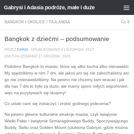
Gabrysi i Adasia podróże, małe i duże
Przejdź do treści
BANGKOK I OKOLICE
/
TAJLANDIA
0
Bangkok z dziećmi – podsumowanie
PRZEZ
DARIA
· OPUBLIKOWANO
9 LISTOPADA, 2017
·
ZAKTUALIZOWANO
17 GRUDNIA, 2025
Podobno Bangkok to miasto, które się albo kocha albo nienawidzi.
My spędziliśmy w nim 7 dni, ale jakoś ani się nie zakochaliśmy ani
go nie znienawidziliśmy. Na pewno nie chcemy tam wracać i jak
dla nas 7 dni to było za dużo, ale mamy sporo miłych wspomnień,
więc na pozytywach się skupmy!
Co udało nam się zobaczyć i zrobić godnego polecenia?
Na pewno główne kulturalne atrakcje miasta, czyli świątynie:
Wielki Pałac i świątynie Szmaragdowego Buddy, Spoczywającego
Buddy, Świtu oraz Golden Mount (ulubiona Gabrysi, gdzie można