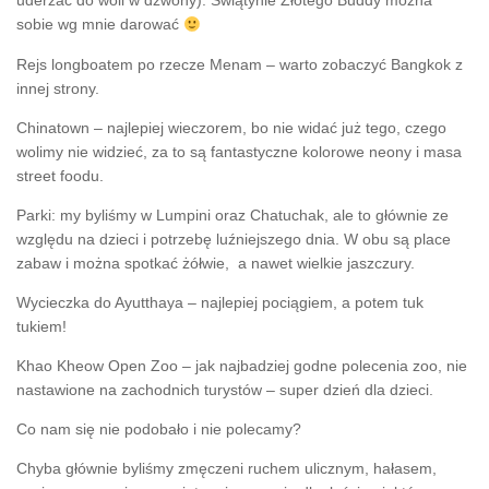
uderzać do woli w dzwony). Świątynie Złotego Buddy można
sobie wg mnie darować
Rejs longboatem po rzecze Menam – warto zobaczyć Bangkok z
innej strony.
Chinatown – najlepiej wieczorem, bo nie widać już tego, czego
wolimy nie widzieć, za to są fantastyczne kolorowe neony i masa
street foodu.
Parki: my byliśmy w Lumpini oraz Chatuchak, ale to głównie ze
względu na dzieci i potrzebę luźniejszego dnia. W obu są place
zabaw i można spotkać żółwie, a nawet wielkie jaszczury.
Wycieczka do Ayutthaya – najlepiej pociągiem, a potem tuk
tukiem!
Khao Kheow Open Zoo – jak najbadziej godne polecenia zoo, nie
nastawione na zachodnich turystów – super dzień dla dzieci.
Co nam się nie podobało i nie polecamy?
Chyba głównie byliśmy zmęczeni ruchem ulicznym, hałasem,