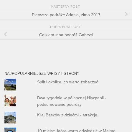
NASTĘPNY POST
Pierwsze podróże Adasia, zima 2017
POPRZEDNI POST
Całkiem inna podróż Gabrysi
NAJPOPULARNIEJSZE WPISY I STRONY
Split i okolice, co warto zobaczyć
Dwa tygodnie w północnej Hiszpanii -
podsumowanie podróży
Kraj Basków z dziećmi - atrakcje
10 miejsc, które warto odwiedzić w Malmö