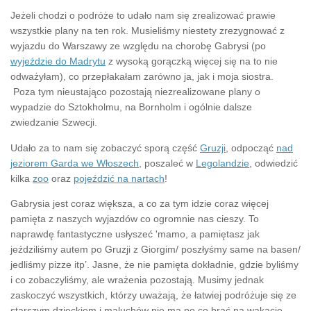
Jeżeli chodzi o podróże to udało nam się zrealizować prawie
wszystkie plany na ten rok. Musieliśmy niestety zrezygnować z
wyjazdu do Warszawy ze względu na chorobę Gabrysi (po
wyjeździe do Madrytu
z wysoką gorączką więcej się na to nie
odważyłam), co przepłakałam zarówno ja, jak i moja siostra.
Poza tym nieustająco pozostają niezrealizowane plany o
wypadzie do Sztokholmu, na Bornholm i ogólnie dalsze
zwiedzanie Szwecji.
Udało za to nam się zobaczyć sporą część
Gruzji
, odpocząć
nad
jeziorem Garda we Włoszech
, poszaleć w
Legolandzie
, odwiedzić
kilka
zoo
oraz
pojeździć na nartach
!
Gabrysia jest coraz większa, a co za tym idzie coraz więcej
pamięta z naszych wyjazdów co ogromnie nas cieszy. To
naprawdę fantastyczne usłyszeć 'mamo, a pamiętasz jak
jeździliśmy autem po Gruzji z Giorgim/ poszłyśmy same na basen/
jedliśmy pizze itp’. Jasne, że nie pamięta dokładnie, gdzie byliśmy
i co zobaczyliśmy, ale wrażenia pozostają. Musimy jednak
zaskoczyć wszystkich, którzy uważają, że łatwiej podróżuje się ze
starszym dzieckiem i maluchów nie ma po co brać na wakacje.