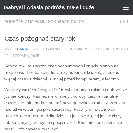
Gabrysi i Adasia podróże, małe i duże
Przejdź do treści
PODRÓŻE Z DZIEĆMI
/
ROK W W PIGUŁCE
1
Czas pożegnać stary rok
PRZEZ
DARIA
· OPUBLIKOWANO
31 GRUDNIA, 2016
· ZAKTUALIZOWANO
28 LISTOPADA, 2025
Koniec roku to zawsze czas podsumowań i snucia planów na
przyszłość. Trzeba schudnąć, czytać więcej książek, spędzać
więcej czasu z dziećmi, a mniej przed komputerem, wiadomo…
Wszyscy wokół mówią, że 2016 był okropnym rokiem i dobrze, że
już się kończy. Nas też nie ominęły choroby, ciężkie i smutne
chwile, ale rok ten dał nam też nowego członka rodziny, więc dla
nas utkwi w pamięci jako szczęśliwy. Poza tym masa moich
bliskich koleżanek urodziła dzieci, a jeszcze więcej jest w ciąży,
tak więc myślę, że był to specjalny rok. Ktoś odchodzi i ktoś się
rodzi – równowaga musi być.