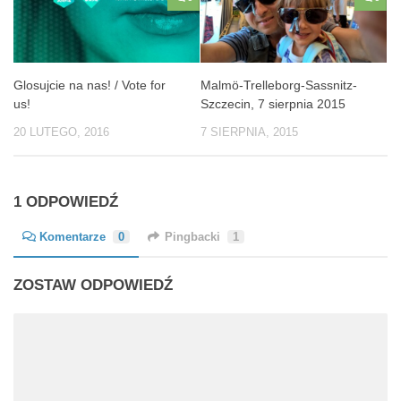
Glosujcie na nas! / Vote for
Malmö-Trelleborg-Sassnitz-
us!
Szczecin, 7 sierpnia 2015
20 LUTEGO, 2016
7 SIERPNIA, 2015
1 ODPOWIEDŹ
Komentarze
0
Pingbacki
1
ZOSTAW ODPOWIEDŹ