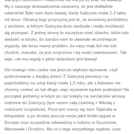
My z naszego doświadczenia uważamy, że jest dokładnie
odwrotnie! Było nam dużo łatwiej, kiedy Gabrysia miała 2-3 latka
niż teraz. Główną tego przyczyną jest to, że wcześniej jeździliśmy
z wózkiem, w którym Gabrysia dużo siedziała i miała możliwość
się przespać. Z jednej strony to szczęście mieć dziecko, które lubi
siedzieć w wózku, bo bardzo nam to ułatwiało wcześniejsze
wyjazdy, ale teraz mamy problem, bo nasz mały leń nie lubi
chodzić, marudzi, że jest zmęczona i się nudzi zwiedzaniem. Tak
więc, nie ma reguły z jakim dzieckiem jest łatwiej!
Od nowego roku czeka nas jeszcze większe wyzwanie, czyli
podróżowanie z dwójką dzieci! Z Gabrysią pierwszy raz
pojechaliśmy na urlop kiedy miała 1,5 roku, ale z Adasiem nie
chcemy czekać aż tak długo, więc wyzwanie będzie podwójne! Na
początek jedziemy w lutym po raz kolejny na narciarskie wczasy
rodzinne do Zubrzycy (tym razem całą czwórką + Mikołaj z
rodzicami oczywiście). Poza tym marzy się nam Tajlandia w
listopadzie, a po drodze jeszcze może jakiś krótki wypad w
Europie oraz oczywiście odwiedziny u rodziny w Szczecinie,
Warszawie i Grodźcu. Ale co z tego wszystkiego wyjdzie, czas