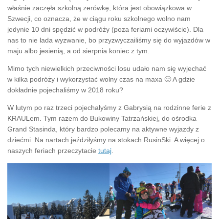
właśnie zaczęła szkolną zerówkę, która jest obowiązkowa w
Szwecji, co oznacza, że w ciągu roku szkolnego wolno nam
jedynie 10 dni spędzić w podróży (poza feriami oczywiście). Dla
nas to nie lada wyzwanie, bo przyzwyczailiśmy się do wyjazdów w
maju albo jesienią, a od sierpnia koniec z tym.
Mimo tych niewielkich przeciwności losu udało nam się wyjechać
w kilka podróży i wykorzystać wolny czas na maxa 🙂 A gdzie
dokładnie pojechaliśmy w 2018 roku?
W lutym po raz trzeci pojechałyśmy z Gabrysią na rodzinne ferie z
KRAULem. Tym razem do Bukowiny Tatrzańskiej, do ośrodka
Grand Stasinda, który bardzo polecamy na aktywne wyjazdy z
dziećmi. Na nartach jeździłyśmy na stokach RusinSki. A więcej o
naszych feriach przeczytacie
tutaj
.