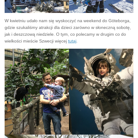
W kwietniu udało nam się wyskoczyć na weekend do Göteborga,
gdzie szukaliśmy atrakcji dla dzieci zarówno w słoneczną sobotę,
jak i deszczową niedziele. O tym, co polecamy w drugim co do
wielkości mieście Szwecji więcej
tutaj
.