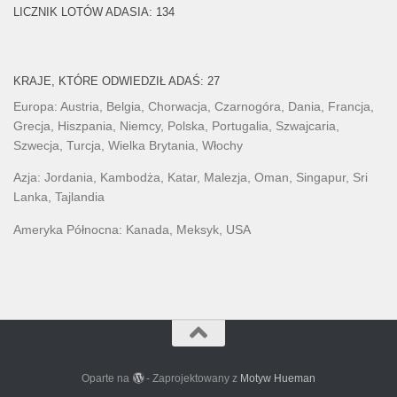
LICZNIK LOTÓW ADASIA: 134
KRAJE, KTÓRE ODWIEDZIŁ ADAŚ: 27
Europa: Austria, Belgia, Chorwacja, Czarnogóra, Dania, Francja,
Grecja, Hiszpania, Niemcy, Polska, Portugalia, Szwajcaria,
Szwecja, Turcja, Wielka Brytania, Włochy
Azja: Jordania, Kambodża, Katar, Malezja, Oman, Singapur, Sri
Lanka, Tajlandia
Ameryka Północna: Kanada, Meksyk, USA
Oparte na
- Zaprojektowany z
Motyw Hueman