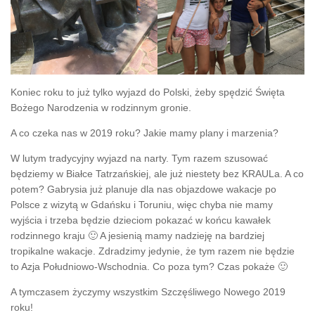
Koniec roku to już tylko wyjazd do Polski, żeby spędzić Święta
Bożego Narodzenia w rodzinnym gronie.
A co czeka nas w 2019 roku? Jakie mamy plany i marzenia?
W lutym tradycyjny wyjazd na narty. Tym razem szusować
będziemy w Białce Tatrzańskiej, ale już niestety bez KRAULa. A co
potem? Gabrysia już planuje dla nas objazdowe wakacje po
Polsce z wizytą w Gdańsku i Toruniu, więc chyba nie mamy
wyjścia i trzeba będzie dzieciom pokazać w końcu kawałek
rodzinnego kraju 🙂 A jesienią mamy nadzieję na bardziej
tropikalne wakacje. Zdradzimy jedynie, że tym razem nie będzie
to Azja Południowo-Wschodnia. Co poza tym? Czas pokaże 🙂
A tymczasem życzymy wszystkim Szczęśliwego Nowego 2019
roku!