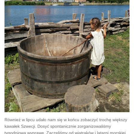
Również w lipcu udało nam się w końcu zobaczyć trochę większy
kawałek Szwecji. Dosyć spontanicznie zorganizowaliśmy
tygodniową wyprawę. Zaczęliśmy od wiatraków i latarni morskiej