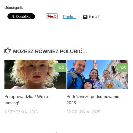
Udostępnij:
E-mail
Pocket
MOŻESZ RÓWNIEŻ POLUBIĆ…
2
0
Przeprowadzka / We’re
Podróżnicze podsumowanie
moving!
2025
9 STYCZNIA, 2016
30 GRUDNIA, 2025