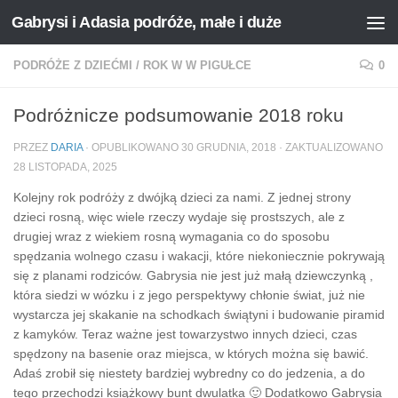
Gabrysi i Adasia podróże, małe i duże
Przejdź do treści
PODRÓŻE Z DZIEĆMI
/
ROK W W PIGUŁCE
0
Podróżnicze podsumowanie 2018 roku
PRZEZ
DARIA
· OPUBLIKOWANO
30 GRUDNIA, 2018
· ZAKTUALIZOWANO
28 LISTOPADA, 2025
Kolejny rok podróży z dwójką dzieci za nami. Z jednej strony
dzieci rosną, więc wiele rzeczy wydaje się prostszych, ale z
drugiej wraz z wiekiem rosną wymagania co do sposobu
spędzania wolnego czasu i wakacji, które niekoniecznie pokrywają
się z planami rodziców. Gabrysia nie jest już małą dziewczynką ,
która siedzi w wózku i z jego perspektywy chłonie świat, już nie
wystarcza jej skakanie na schodkach świątyni i budowanie piramid
z kamyków. Teraz ważne jest towarzystwo innych dzieci, czas
spędzony na basenie oraz miejsca, w których można się bawić.
Adaś zrobił się niestety bardziej wybredny co do jedzenia, a do
tego przechodzi książkowy bunt dwulatka 🙂 Dodatkowo Gabrysia