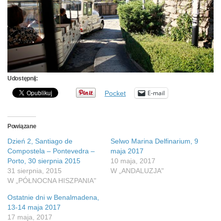
Udostępnij:
E-mail
Pocket
Powiązane
Dzień 2, Santiago de
Selwo Marina Delfinarium, 9
Compostela – Pontevedra –
maja 2017
Porto, 30 sierpnia 2015
10 maja, 2017
31 sierpnia, 2015
W „ANDALUZJA"
W „PÓŁNOCNA HISZPANIA"
Ostatnie dni w Benalmadena,
13-14 maja 2017
17 maja, 2017