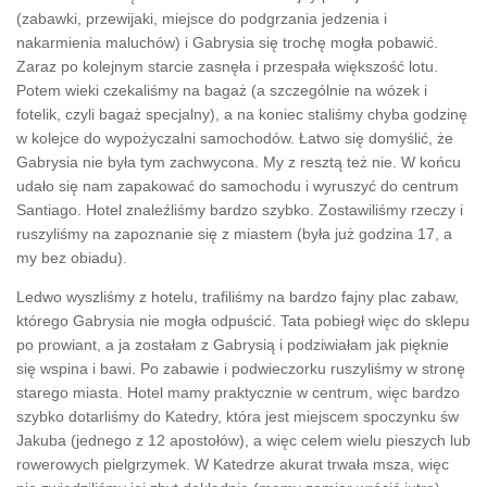
(zabawki, przewijaki, miejsce do podgrzania jedzenia i
nakarmienia maluchów) i Gabrysia się trochę mogła pobawić.
Zaraz po kolejnym starcie zasnęła i przespała większość lotu.
Potem wieki czekaliśmy na bagaż (a szczególnie na wózek i
fotelik, czyli bagaż specjalny), a na koniec staliśmy chyba godzinę
w kolejce do wypożyczalni samochodów. Łatwo się domyślić, że
Gabrysia nie była tym zachwycona. My z resztą też nie. W końcu
udało się nam zapakować do samochodu i wyruszyć do centrum
Santiago. Hotel znaleźliśmy bardzo szybko. Zostawiliśmy rzeczy i
ruszyliśmy na zapoznanie się z miastem (była już godzina 17, a
my bez obiadu).
Ledwo wyszliśmy z hotelu, trafiliśmy na bardzo fajny plac zabaw,
którego Gabrysia nie mogła odpuścić. Tata pobiegł więc do sklepu
po prowiant, a ja zostałam z Gabrysią i podziwiałam jak pięknie
się wspina i bawi. Po zabawie i podwieczorku ruszyliśmy w stronę
starego miasta. Hotel mamy praktycznie w centrum, więc bardzo
szybko dotarliśmy do Katedry, która jest miejscem spoczynku św
Jakuba (jednego z 12 apostołów), a więc celem wielu pieszych lub
rowerowych pielgrzymek. W Katedrze akurat trwała msza, więc