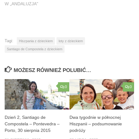
W „ANDALUZJA"
Tagi:
Hiszpania z dzieckiem
loty z dzieckiem
Santiago de Compostela z dzieckiem
MOŻESZ RÓWNIEŻ POLUBIĆ…
0
0
Dzień 2, Santiago de
Dwa tygodnie w północnej
Compostela – Pontevedra –
Hiszpanii – podsumowanie
Porto, 30 sierpnia 2015
podróży