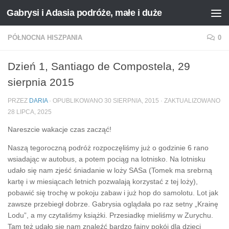
Gabrysi i Adasia podróże, małe i duże
Przejdź do treści
PÓŁNOCNA HISZPANIA
0
Dzień 1, Santiago de Compostela, 29
sierpnia 2015
PRZEZ
DARIA
· OPUBLIKOWANO
30 SIERPNIA, 2015
· ZAKTUALIZOWANO
28 LIPCA, 2025
Nareszcie wakacje czas zacząć!
Naszą tegoroczną podróż rozpoczęliśmy już o godzinie 6 rano
wsiadając w autobus, a potem pociąg na lotnisko. Na lotnisku
udało się nam zjeść śniadanie w loży SASa (Tomek ma srebrną
kartę i w miesiącach letnich pozwalają korzystać z tej loży),
pobawić się trochę w pokoju zabaw i już hop do samolotu. Lot jak
zawsze przebiegł dobrze. Gabrysia oglądała po raz setny „Krainę
Lodu”, a my czytaliśmy książki. Przesiadkę mieliśmy w Zurychu.
Tam też udało się nam znaleźć bardzo fajny pokój dla dzieci