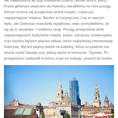
nie zwiedziliśmy jej zbyt dokładnie (mamy zamiar wrócić jutro).
Przed głównym wejściem do Katedry natrafiliśmy na mini pociąg,
którym można się przejechać wokół miasta i zobaczyć
najważniejsze miejsca. Bardzo to turystyczne i nie w naszym
stylu, ale Gabrysia marudziła wyjątkowo, więc pomyśleliśmy, że
się jej to spodoba. I mieliśmy rację. Pociąg przejeżdżał obok
najważniejszych budynków miasta, parku, kampusu uniwersytetu
oraz bardzo fajnych placów zabaw, które najbardziej interesowały
Gabrysię. Był też piękny widok na katedrę, która oczywiście ma
akurat cześć fasady oraz jedną wieże w remoncie. Typowe. Po
przejażdżce nadszedł w końcu czas na kolację i powrót do hotelu.