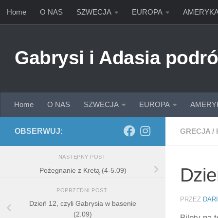
Home
O NAS
SZWECJA
EUROPA
AMERYK
Przejdź do treści
Gabrysi i Adasia podró
Home
O NAS
SZWECJA
EUROPA
AMERY
OBSERWUJ:
GRECJA
/
NASTĘPNY POST
Dzie
Pożegnanie z Kretą (4-5.09)
POPRZEDNI POST
PRZEZ
DAR
Dzień 12, czyli Gabrysia w basenie
(2.09)
Bilety na 