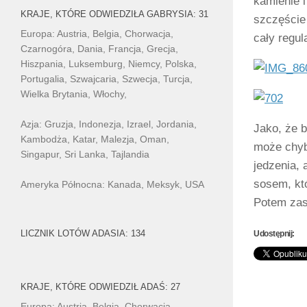
kamienie i
KRAJE, KTÓRE ODWIEDZIŁA GABRYSIA: 31
szczęście
Europa: Austria, Belgia, Chorwacja,
cały regul
Czarnogóra, Dania, Francja, Grecja,
Hiszpania, Luksemburg, Niemcy, Polska,
Portugalia, Szwajcaria, Szwecja, Turcja,
Wielka Brytania, Włochy,
Azja: Gruzja, Indonezja, Izrael, Jordania,
Jako, że b
Kambodża, Katar, Malezja, Oman,
może chyba
Singapur, Sri Lanka, Tajlandia
jedzenia, 
sosem, któ
Ameryka Północna: Kanada, Meksyk, USA
Potem zas
LICZNIK LOTÓW ADASIA: 134
Udostępnij:
KRAJE, KTÓRE ODWIEDZIŁ ADAŚ: 27
Europa: Austria, Belgia, Chorwacja,