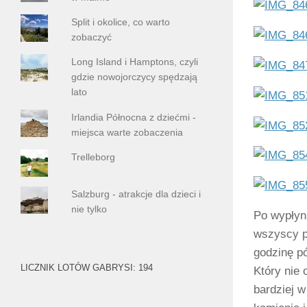
Split i okolice, co warto
zobaczyć
Long Island i Hamptons, czyli
gdzie nowojorczycy spędzają
lato
Irlandia Północna z dziećmi -
miejsca warte zobaczenia
Trelleborg
Salzburg - atrakcje dla dzieci i
nie tylko
Po wypłyni
wszyscy p
godzinę pó
LICZNIK LOTÓW GABRYSI: 194
Który nie 
bardziej w