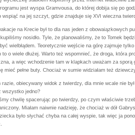
rogramu jest wyspa Gramvousa, do której dobija się po godz
bo wspiąć na jej szczyt, gdzie znajduje się XVI wieczna tw
wakacje na Krecie był to dla nas jeden z obowaiązkowych p
kupiliśmy nosidło. Tyle, że planowaliśmy, że to Tomek będzie
yć wielbłądem. Teoretycznie wejście na górę zajmuje tylko 
 to o wiele dłużej. Warto też wspomnieć, że droga, która pr
czna, a więc wchodzenie tam w klapkach uważam za sporą g
ię mieć pełne buty. Chociaż w sumie widziałam też dziew
razie, obiecywany widok z twierdzy, dla mnie wcale nie by
uż wszystko jedno?
my chwilę spacerując po twierdzy, po czym właściwie trzeba
niczony. Miałam naiwnie nadzieję, że chociaż w dół Gabrysi
iecka było słychać chyba na całej wyspie, tak więc ja ponow
.