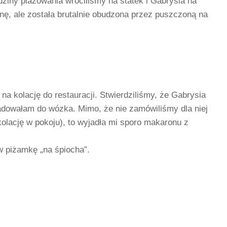
odziny plażowania wróciliśmy na statek i Gabrysia na
ę, ale została brutalnie obudzona przez puszczoną na
na kolację do restauracji. Stwierdziliśmy, że Gabrysia
ładowałam do wózka. Mimo, że nie zamówiliśmy dla niej
 kolację w pokoju), to wyjadła mi sporo makaronu z
w piżamkę „na śpiocha”.