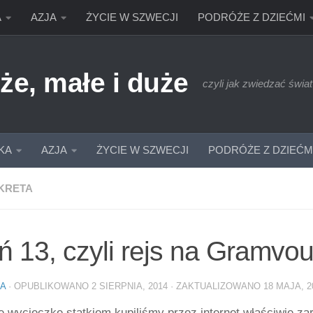
A
AZJA
ŻYCIE W SZWECJI
PODRÓŻE Z DZIEĆMI
że, małe i duże
czyli jak zwiedzać świat
KA
AZJA
ŻYCIE W SZWECJI
PODRÓŻE Z DZIEĆM
KRETA
ń 13, czyli rejs na Gramvou
IA
· OPUBLIKOWANO
2 SIERPNIA, 2014
· ZAKTUALIZOWANO
18 MAJA, 2
tę wycieczkę statkiem kupiliśmy przez internet właściwie 