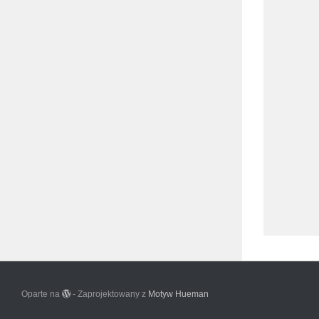
Oparte na
- Zaprojektowany z
Motyw Hueman