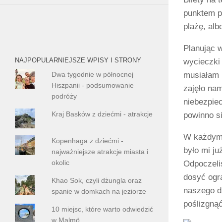
punktem p
plażę, al
Planując 
NAJPOPULARNIEJSZE WPISY I STRONY
wycieczki 
Dwa tygodnie w północnej
musiałam b
Hiszpanii - podsumowanie
zajęło nam
podróży
niebezpie
Kraj Basków z dziećmi - atrakcje
powinno s
W każdym 
Kopenhaga z dziećmi -
było mi j
najważniejsze atrakcje miasta i
okolic
Odpoczeliś
dosyć ogra
Khao Sok, czyli dżungla oraz
naszego dz
spanie w domkach na jeziorze
poślizgnąć
10 miejsc, które warto odwiedzić
w Malmö