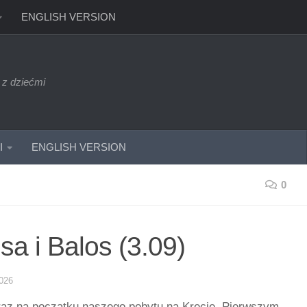
ENGLISH VERSION
 z dziećmi
I
ENGLISH VERSION
0
sa i Balos (3.09)
026
zaraz na początku naszego pobytu na Krecie. Pierwszym