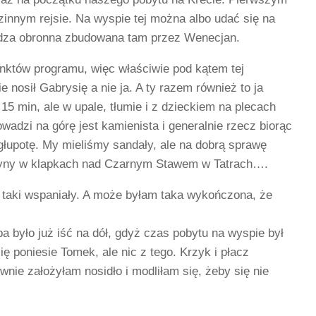
innym rejsie. Na wyspie tej można albo udać się na
ierdza obronna zbudowana tam przez Wenecjan.
unktów programu, więc właściwie pod kątem tej
 nosił Gabrysię a nie ja. A ty razem również to ja
15 min, ale w upale, tłumie i z dzieckiem na plecach
owadzi na górę jest kamienista i generalnie rzecz biorąc
łupotę. My mieliśmy sandały, ale na dobrą sprawę
czyny w klapkach nad Czarnym Stawem w Tatrach….
ł taki wspaniały. A może byłam taka wykończona, że
 było już iść na dół, gdyż czas pobytu na wyspie był
ę poniesie Tomek, ale nic z tego. Krzyk i płacz
nie założyłam nosidło i modliłam się, żeby się nie