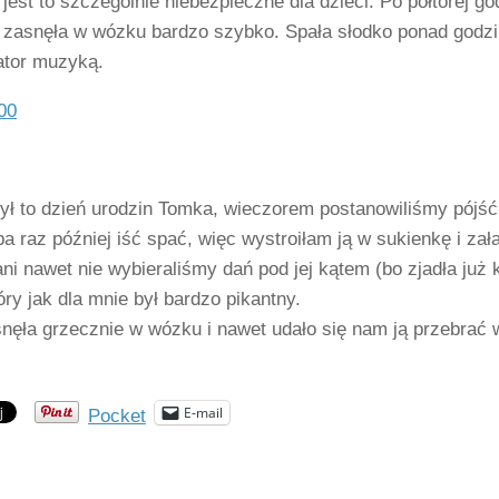
 jest to szczególnie niebezpieczne dla dzieci. Po półtorej g
 zasnęła w wózku bardzo szybko. Spała słodko ponad godzin
ator muzyką.
ył to dzień urodzin Tomka, wieczorem postanowiliśmy pójść 
 raz później iść spać, więc wystroiłam ją w sukienkę i za
ani nawet nie wybieraliśmy dań pod jej kątem (bo zjadła już
ry jak dla mnie był bardzo pikantny.
nęła grzecznie w wózku i nawet udało się nam ją przebrać 
E-mail
Pocket