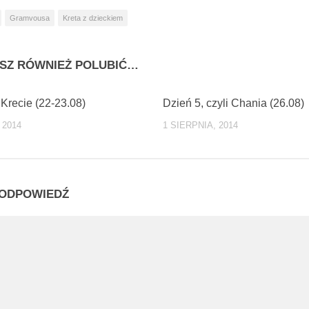
Gramvousa
Kreta z dzieckiem
SZ RÓWNIEŻ POLUBIĆ…
1
Krecie (22-23.08)
Dzień 5, czyli Chania (26.08)
 2014
1 SIERPNIA, 2014
ODPOWIEDŹ