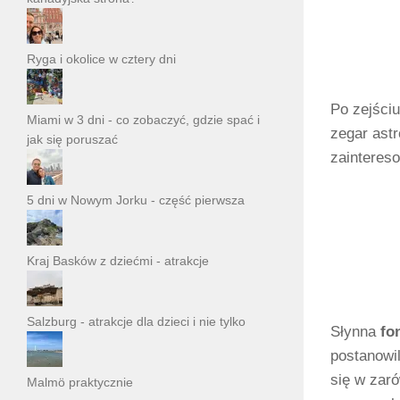
Ryga i okolice w cztery dni
Po zejściu
Miami w 3 dni - co zobaczyć, gdzie spać i
zegar ast
jak się poruszać
zainteres
5 dni w Nowym Jorku - część pierwsza
Kraj Basków z dziećmi - atrakcje
Salzburg - atrakcje dla dzieci i nie tylko
Słynna
fo
postanowi
się w zaró
Malmö praktycznie