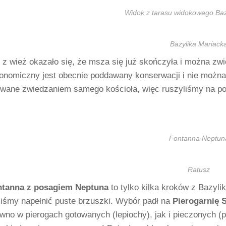
Widok z tarasu widokowego Bazy
Bazylika Mariack
 z wież okazało się, że msza się już skończyła i można zw
ronomiczny jest obecnie poddawany konserwacji i nie można 
owane zwiedzaniem samego kościoła, więc ruszyliśmy na p
Fontanna Neptun
Ratusz
ntanna z posagiem Neptuna
to tylko kilka kroków z Bazyli
liśmy napełnić puste brzuszki. Wybór padł na
Pierogarnię
S
wno w pierogach gotowanych (lepiochy), jak i pieczonych (