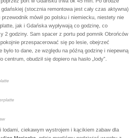
ą poprzez port w Gdańsku trwa ok 45 min. Po drodze
 gdańskiej (stocznia remontowa jest cały czas aktywna)
u przewodnik mówił po polsku i niemiecku, niestety nie
latte, jak i Gdańska wypływają co godzinę, co
y 2 godziny. Sam spacer z portu pod pomnik Obrońców
spokojnie przespacerować się po lesie, obejrzeć
 było to dane, ze względu na późną godzinę i niepewną
 centrum, obudził się dopiero na hasło „lody”.
latte
rplatte
raw
i lodami, ciekawym wystrojem i kącikiem zabaw dla