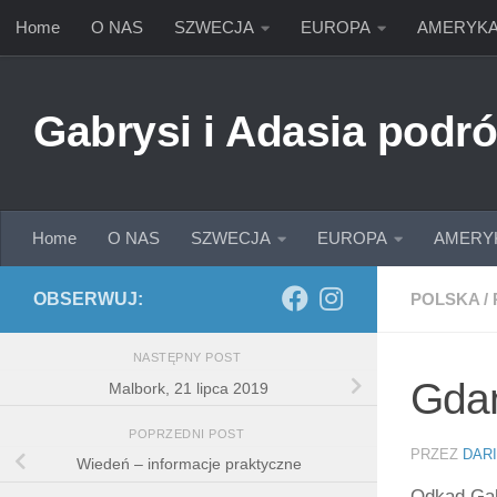
Home
O NAS
SZWECJA
EUROPA
AMERYK
Przejdź do treści
Gabrysi i Adasia podró
Home
O NAS
SZWECJA
EUROPA
AMERY
OBSERWUJ:
POLSKA
/
NASTĘPNY POST
Gdań
Malbork, 21 lipca 2019
POPRZEDNI POST
PRZEZ
DAR
Wiedeń – informacje praktyczne
Odkąd Gab