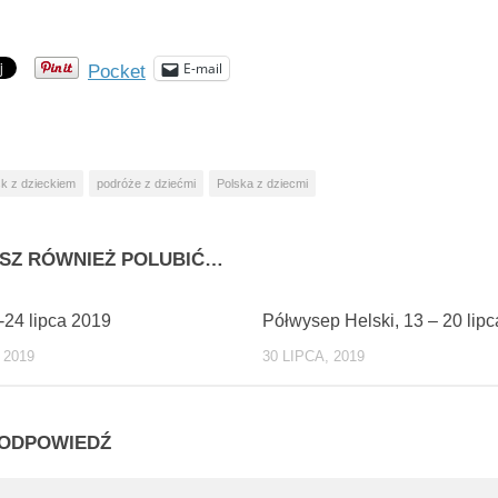
E-mail
Pocket
k z dzieckiem
podróże z dziećmi
Polska z dziecmi
SZ RÓWNIEŻ POLUBIĆ…
0
-24 lipca 2019
Półwysep Helski, 13 – 20 lip
 2019
30 LIPCA, 2019
ODPOWIEDŹ