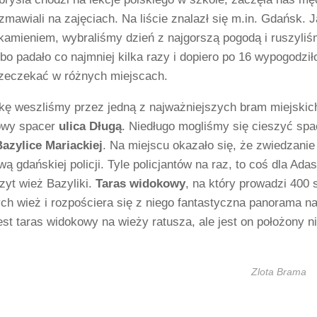
zmawiali na zajęciach. Na liście znalazł się m.in. Gdańsk. 
t kamieniem, wybraliśmy dzień z najgorszą pogodą i ruszyli
 bo padało co najmniej kilka razy i dopiero po 16 wypogodził
zeczekać w różnych miejscach.
kę weszliśmy przez jedną z najważniejszych bram miejskich
owy spacer
ulica Długą
. Niedługo mogliśmy się cieszyć spa
Bazylice Mariackiej
. Na miejscu okazało się, że zwiedzani
wą gdańskiej policji. Tyle policjantów na raz, to coś dla Ad
zyt wież Bazyliki.
Taras widokowy
, na który prowadzi 400
ch wież i rozpościera się z niego fantastyczna panorama n
jest taras widokowy na wieży ratusza, ale jest on położony ni
Zlota Brama