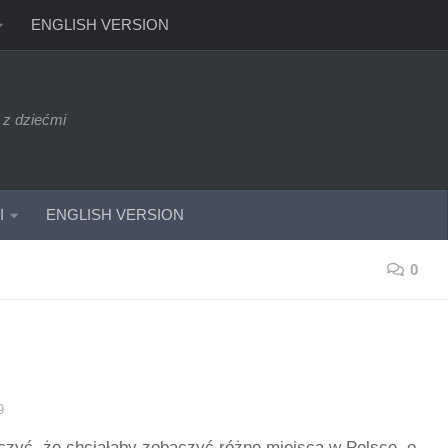
ENGLISH VERSION
 z dziećmi
I
ENGLISH VERSION
0
9
czyć, że chciałaby zobaczyć różne miejsca w Polsce, o