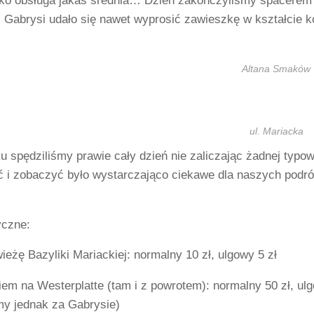
ylko obsługa jakaś średnia… Dzień zakończyliśmy spacere
. Gabrysi udało się nawet wyprosić zawieszkę w kształcie k
Altana Smaków
ul. Mariacka
spędziliśmy prawie cały dzień nie zaliczając żadnej typowo
ć i zobaczyć było wystarczająco ciekawe dla naszych podr
yczne:
wieżę Bazyliki Mariackiej: normalny 10 zł, ulgowy 5 zł
iem na Westerplatte (tam i z powrotem): normalny 50 zł, ul
my jednak za Gabrysie)