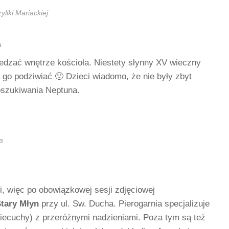
liki Mariackiej
a
iedzać wnętrze kościoła. Niestety słynny XV wieczny
go podziwiać 🙁 Dzieci wiadomo, że nie były zbyt
oszukiwania Neptuna.
a
ki, więc po obowiązkowej sesji zdjęciowej
tary Młyn
przy ul. Sw. Ducha. Pierogarnia specjalizuje
piecuchy) z przeróżnymi nadzieniami. Poza tym są też