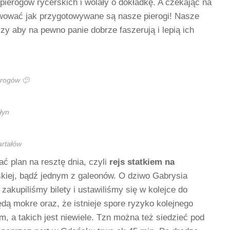
pierogów rycerskich i wolały o dokładkę. A czekając na
wować jak przygotowywane są nasze pierogi! Nasze
zy aby na pewno panie dobrze faszerują i lepią ich
erogów 🙂
łyn
rtałów
ać plan na resztę dnia, czyli
rejs statkiem na
kiej, bądź jednym z galeonów. O dziwo Gabrysia
akupiliśmy bilety i ustawiliśmy się w kolejce do
dą mokre oraz, że istnieje spore ryzyko kolejnego
, a takich jest niewiele. Tzn można też siedzieć pod