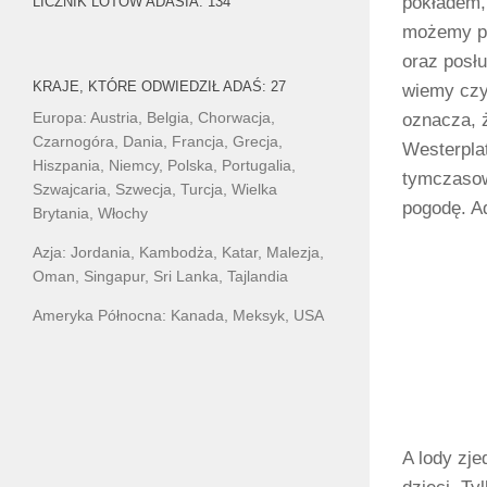
pokładem,
LICZNIK LOTÓW ADASIA: 134
możemy po
oraz posłu
KRAJE, KTÓRE ODWIEDZIŁ ADAŚ: 27
wiemy czy
Europa: Austria, Belgia, Chorwacja,
oznacza, 
Czarnogóra, Dania, Francja, Grecja,
Westerplat
Hiszpania, Niemcy, Polska, Portugalia,
tymczasow
Szwajcaria, Szwecja, Turcja, Wielka
pogodę. Ad
Brytania, Włochy
Azja: Jordania, Kambodża, Katar, Malezja,
Oman, Singapur, Sri Lanka, Tajlandia
Ameryka Północna: Kanada, Meksyk, USA
A lody zj