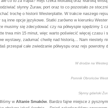
 ale co to za frajda? Rejs rzeka Moltawą oraz Martwą Wisł
dziwiać słynny Żuraw, port oraz to co pozostało ze stoczni
chać trochę o historii Westerplatte. W trakcie naszego rejs
 są inne opcje językowe. Statki zarówno w kierunku Westerp
że musimy się zdecydować czy na półwyspie spędzimy 1 cz
te trwa min 15 minut, więc warto poświecić więcej czasu i 
e wystawy, zadumać chwilę nad historią… Nam niestety nie
aś przespał całe zwiedzanie półwyspu oraz rejs powrotny do
W drodze na Westerp
Pomnik Obrońców Weste
Słynny gdański Żu
edliśmy w
Altanie Smaków
. Bardzo fajne miejsce z pysznym