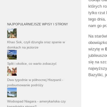
których ro
tylko rzu
tego dnia,
NAJPOPULARNIEJSZE WPISY I STRONY
nam go pr
Na starów
Khao Sok, czyli dżungla oraz spanie w
obowiązk
domkach na jeziorze
wizytę w
jubileuszo
się na szc
Split i okolice, co warto zobaczyć
najwyższy
Bazyliki, 
Dwa tygodnie w północnej Hiszpanii -
podsumowanie podróży
Wodospad Niagara - amerykańska czy
kanadyjska strona?