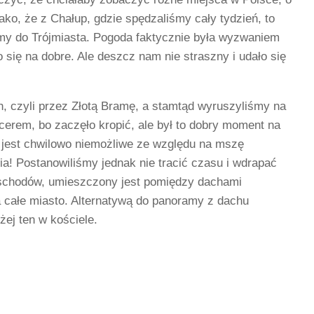
Jako, że z Chałup, gdzie spędzaliśmy cały tydzień, to
śmy do Trójmiasta. Pogoda faktycznie była wyzwaniem
o się na dobre. Ale deszcz nam nie straszny i udało się
, czyli przez Złotą Bramę, a stamtąd wyruszyliśmy na
cerem, bo zaczęło kropić, ale był to dobry moment na
e jest chwilowo niemożliwe ze względu na mszę
asia! Postanowiliśmy jednak nie tracić czasu i wdrapać
 schodów, umieszczony jest pomiędzy dachami
a całe miasto. Alternatywą do panoramy z dachu
żej ten w kościele.