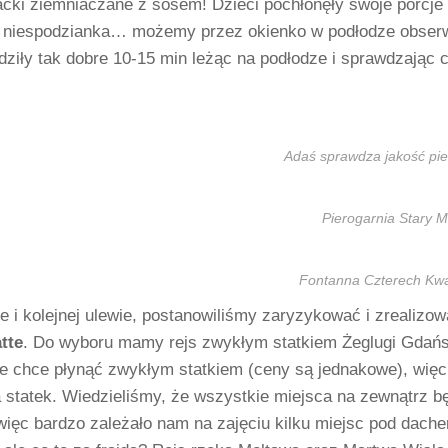
cki ziemniaczane z sosem! Dzieci pochłonęły swoje porcje 
– niespodzianka… możemy przez okienko w podłodze obser
dziły tak dobre 10-15 min leżąc na podłodze i sprawdzając c
Adaś sprawdza jakość pi
Pierogarnia Stary M
Fontanna Czterech Kwa
e i kolejnej ulewie, postanowiliśmy zaryzykować i zrealizow
tte
. Do wyboru mamy rejs zwykłym statkiem Żeglugi Gdańs
e chce płynąć zwykłym statkiem (ceny są jednakowe), więc z
 statek. Wiedzieliśmy, że wszystkie miejsca na zewnątrz bę
ięc bardzo zależało nam na zajęciu kilku miejsc pod dachem