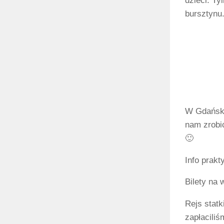
dzieci. T
bursztynu
W Gdańsku 
nam zrobi
🙂
Info prakt
Bilety na 
Rejs statk
zapłaciliś