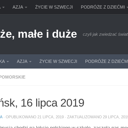
A
AZJA
ŻYCIE W SZWECJI
PODRÓŻE Z DZIEĆMI
że, małe i duże
czyli jak zwiedzać świat
KA
AZJA
ŻYCIE W SZWECJI
PODRÓŻE Z DZIEĆM
POMORSKIE
sk, 16 lipca 2019
IA
· OPUBLIKOWANO
21 LIPCA, 2019
· ZAKTUALIZOWANO
29 LIPCA, 201
rysia chodzi na lekcje polskiego w szkole, zaczęła nas mę