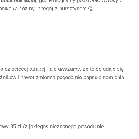
m
ulica Mariacką
, gdzie mogliśmy podziwiać wyroby z
onika (a cóż by innego) z bursztynem 🙂
 dziecięcej atrakcji, ale uważamy, że to co udało się
óżników i nawet zmienna pogoda nie popsuła nam dnia
gowy 35 zł (z jakiegoś nieznanego powodu nie