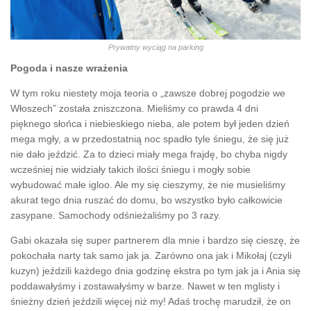
Prywatny wyciąg na parking
Pogoda i nasze wrażenia
W tym roku niestety moja teoria o „zawsze dobrej pogodzie we
Włoszech” została zniszczona. Mieliśmy co prawda 4 dni
pięknego słońca i niebieskiego nieba, ale potem był jeden dzień
mega mgły, a w przedostatnią noc spadło tyle śniegu, że się już
nie dało jeździć. Za to dzieci miały mega frajdę, bo chyba nigdy
wcześniej nie widziały takich ilości śniegu i mogły sobie
wybudować małe igloo. Ale my się cieszymy, że nie musieliśmy
akurat tego dnia ruszać do domu, bo wszystko było całkowicie
zasypane. Samochody odśnieżaliśmy po 3 razy.
Gabi okazała się super partnerem dla mnie i bardzo się cieszę, że
pokochała narty tak samo jak ja. Zarówno ona jak i Mikołaj (czyli
kuzyn) jeździli każdego dnia godzinę ekstra po tym jak ja i Ania się
poddawałyśmy i zostawałyśmy w barze. Nawet w ten mglisty i
śnieżny dzień jeździli więcej niż my! Adaś trochę marudził, że on