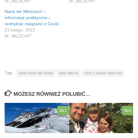
W „WŁOCHY"
W „WŁOCHY"
Narty we Włoszech –
informacje praktyczne i
restrykcje związane z Covid
23 lutego, 2022
W „WŁOCHY"
Tagi:
narty Passo del Tonale
narty Włochy
narty z klubem Sport Vita
MOŻESZ RÓWNIEŻ POLUBIĆ…
1
0