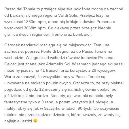
Passo del Tonale to przełęcz alpejska położona trochę na zachód
od bardziej słynnego regionu Val di Sole. Przełęcz leży na
wysokości 1883m npm, a nad nią króluje lodowiec Presena o
wysokości 3068m npm. Co ciekawe przez przełęcz biegnie
granica dwóch regionów: Trento oraz Lombardii.
Ośrodek narciarski rozciąga się od miejscowości Temu na
zachodzie, poprzez Ponte di Legno, aż do Passo Tonale na
wschodzie. W jego skład wchodzi również lodowiec Presena.
Całość jest znana jako Adamello Ski. W ramach jednego ski passu
możemy jeździć na 41 trasach oraz korzystać z 28 wyciągów.
Warto zaznaczyć, że wszystkie trasy w Passo Tonale są
ulokowane na stokach południowych. Oznacza to, że przy pięknej
pogodzie, od godz 12 możemy się na nich głównie opalać, bo
jeździć to już nie bardzo. Niestety, ale warunki na stoku były
fantastyczne tylko o 9 rano, a potem wszystko już płynęło, a
muldy robiły się jak w Szczyrku w latach 90-tych. Co oczywiście
totalnie nie przeszkadzało dzieciom, które uważały, że wtedy się
najfajniej jeździ