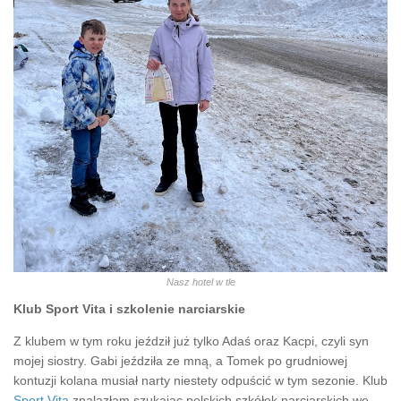
Nasz hotel w tle
Klub Sport Vita i szkolenie narciarskie
Z klubem w tym roku jeździł już tylko Adaś oraz Kacpi, czyli syn
mojej siostry. Gabi jeździła ze mną, a Tomek po grudniowej
kontuzji kolana musiał narty niestety odpuścić w tym sezonie. Klub
Sport Vita
znalazłam szukając polskich szkółek narciarskich we