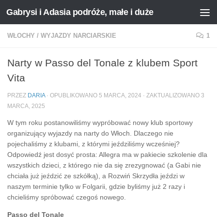
Gabrysi i Adasia podróże, małe i duże
Przejdź do treści
WŁOCHY
/
WYJAZDY NARCIARSKIE
1
Narty w Passo del Tonale z klubem Sport
Vita
PRZEZ
DARIA
· OPUBLIKOWANO
5 MARCA, 2024
· ZAKTUALIZOWANO
3
MARCA, 2025
W tym roku postanowiliśmy wypróbować nowy klub sportowy
organizujący wyjazdy na narty do Włoch. Dlaczego nie
pojechaliśmy z klubami, z którymi jeździliśmy wcześniej?
Odpowiedź jest dosyć prosta: Allegra ma w pakiecie szkolenie dla
wszystkich dzieci, z którego nie da się zrezygnować (a Gabi nie
chciała już jeździć ze szkółką), a Rozwiń Skrzydła jeździ w
naszym terminie tylko w Folgarii, gdzie byliśmy już 2 razy i
chcieliśmy spróbować czegoś nowego.
Passo del Tonale