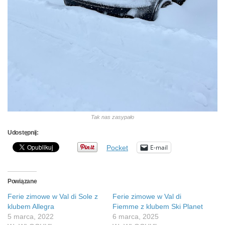
Tak nas zasypało
Udostępnij:
E-mail
Pocket
Powiązane
Ferie zimowe w Val di Sole z
Ferie zimowe w Val di
klubem Allegra
Fiemme z klubem Ski Planet
5 marca, 2022
6 marca, 2025