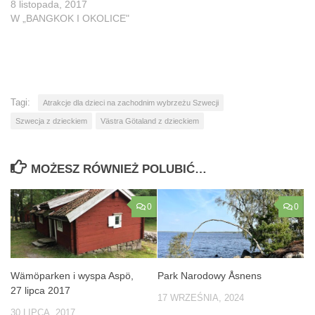
8 listopada, 2017
W „BANGKOK I OKOLICE"
Tagi:
Atrakcje dla dzieci na zachodnim wybrzeżu Szwecji
Szwecja z dzieckiem
Västra Götaland z dzieckiem
MOŻESZ RÓWNIEŻ POLUBIĆ…
0
0
Wämöparken i wyspa Aspö,
Park Narodowy Åsnens
27 lipca 2017
17 WRZEŚNIA, 2024
30 LIPCA, 2017