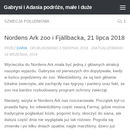
Gabrysi i Adasia podróże, małe i duże
Przejdź do treści
SZWECJA POŁUDNIOWA
1
Nordens Ark zoo i Fjällbacka, 21 lipca 2018
PRZEZ
DARIA
· OPUBLIKOWANO
3 SIERPNIA, 2018
· ZAKTUALIZOWANO
18 WRZEŚNIA, 2018
Wycieczka do Nordens Ark miała być jedną z głównych atrakcji
naszego wyjazdu. Gabrysia od pierwszych dni dopytywała, kiedy
w końcu pojedziemy do zoo. Wiedzieliśmy, że są tam głównie
lokalne zwierzęta, ale zachęciły nas tygrysy i pantery oraz fakt, że
zoo ma bardzo rozbudowany program ochrony zwierząt.
Niestety, wizyta w Nordens Ark nas rozczarowała. Początek był co
prawda fajny, bo odwiedziliśmy część zwaną Farmą, gdzie można
tradycyjnie pogłaskać kózki, pogonić kury, skoczyć do siana, ale
dalsza część dnia nie wyglądała już tak różowo. Pogoda się
zmieniła i po kilku dniach upałów, nagle marzliśmy, dzieci już