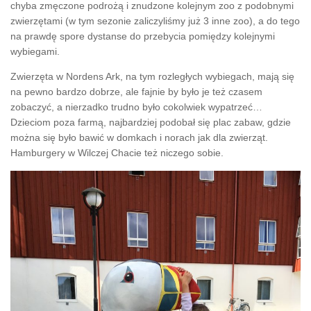
chyba zmęczone podrożą i znudzone kolejnym zoo z podobnymi
zwierzętami (w tym sezonie zaliczyliśmy już 3 inne zoo), a do tego
na prawdę spore dystanse do przebycia pomiędzy kolejnymi
wybiegami.
Zwierzęta w Nordens Ark, na tym rozległych wybiegach, mają się
na pewno bardzo dobrze, ale fajnie by było je też czasem
zobaczyć, a nierzadko trudno było cokolwiek wypatrzeć…
Dzieciom poza farmą, najbardziej podobał się plac zabaw, gdzie
można się było bawić w domkach i norach jak dla zwierząt.
Hamburgery w Wilczej Chacie też niczego sobie.