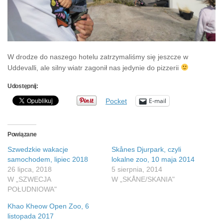
W drodze do naszego hotelu zatrzymaliśmy się jeszcze w
Uddevalli, ale silny wiatr zagonił nas jedynie do pizzerii
Udostępnij:
E-mail
Pocket
Powiązane
Szwedzkie wakacje
Skånes Djurpark, czyli
samochodem, lipiec 2018
lokalne zoo, 10 maja 2014
26 lipca, 2018
5 sierpnia, 2014
W „SZWECJA
W „SKÅNE/SKANIA"
POŁUDNIOWA"
Khao Kheow Open Zoo, 6
listopada 2017