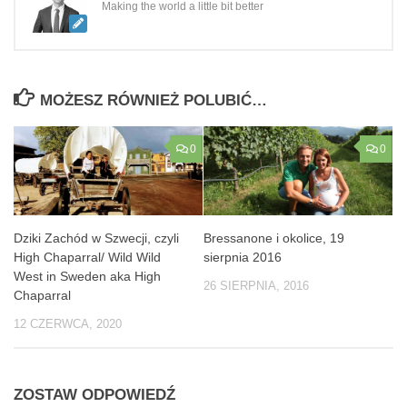
Making the world a little bit better
MOŻESZ RÓWNIEŻ POLUBIĆ…
0
0
Dziki Zachód w Szwecji, czyli
Bressanone i okolice, 19
High Chaparral/ Wild Wild
sierpnia 2016
West in Sweden aka High
26 SIERPNIA, 2016
Chaparral
12 CZERWCA, 2020
ZOSTAW ODPOWIEDŹ