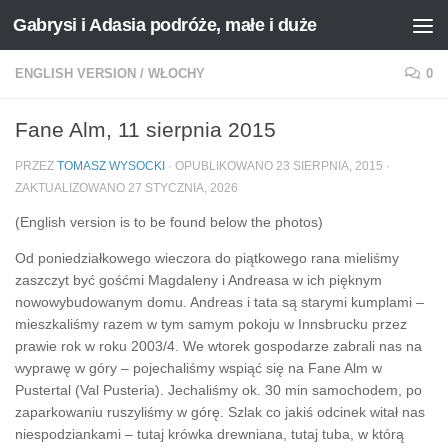
Gabrysi i Adasia podróże, małe i duże
Przejdź do treści
ENGLISH VERSION
/
WŁOCHY
0
Fane Alm, 11 sierpnia 2015
PRZEZ
TOMASZ WYSOCKI
· OPUBLIKOWANO
23 SIERPNIA, 2015
·
ZAKTUALIZOWANO
27 STYCZNIA, 2026
(English version is to be found below the photos)
Od poniedziałkowego wieczora do piątkowego rana mieliśmy
zaszczyt być gośćmi Magdaleny i Andreasa w ich pięknym
nowowybudowanym domu. Andreas i tata są starymi kumplami –
mieszkaliśmy razem w tym samym pokoju w Innsbrucku przez
prawie rok w roku 2003/4. We wtorek gospodarze zabrali nas na
wyprawę w góry – pojechaliśmy wspiąć się na Fane Alm w
Pustertal (Val Pusteria).
Jechaliśmy ok. 30 min samochodem, po
zaparkowaniu ruszyliśmy w górę. Szlak co jakiś odcinek witał nas
niespodziankami – tutaj krówka drewniana, tutaj tuba, w którą