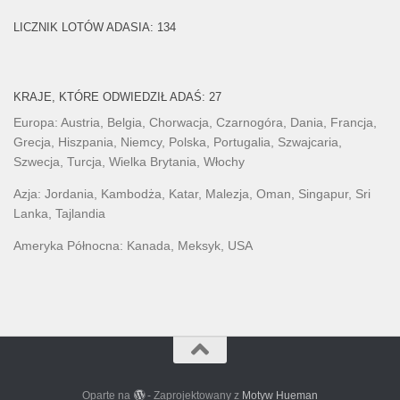
LICZNIK LOTÓW ADASIA: 134
KRAJE, KTÓRE ODWIEDZIŁ ADAŚ: 27
Europa: Austria, Belgia, Chorwacja, Czarnogóra, Dania, Francja,
Grecja, Hiszpania, Niemcy, Polska, Portugalia, Szwajcaria,
Szwecja, Turcja, Wielka Brytania, Włochy
Azja: Jordania, Kambodża, Katar, Malezja, Oman, Singapur, Sri
Lanka, Tajlandia
Ameryka Północna: Kanada, Meksyk, USA
Oparte na
- Zaprojektowany z
Motyw Hueman