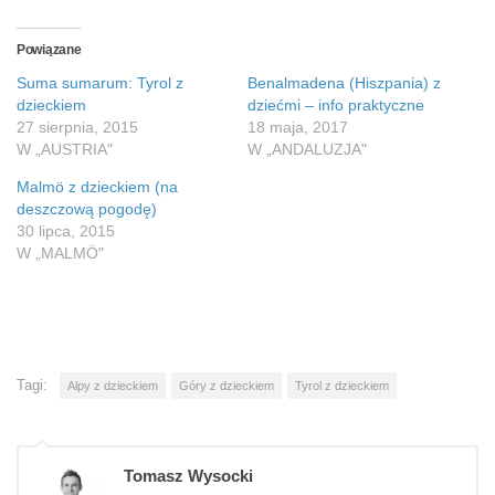
Powiązane
Suma sumarum: Tyrol z
Benalmadena (Hiszpania) z
dzieckiem
dziećmi – info praktyczne
27 sierpnia, 2015
18 maja, 2017
W „AUSTRIA"
W „ANDALUZJA"
Malmö z dzieckiem (na
deszczową pogodę)
30 lipca, 2015
W „MALMÖ"
Tagi:
Alpy z dzieckiem
Góry z dzieckiem
Tyrol z dzieckiem
Tomasz Wysocki