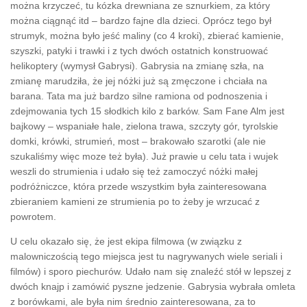
można krzyczeć, tu kózka drewniana ze sznurkiem, za który
można ciągnąć itd – bardzo fajne dla dzieci. Oprócz tego był
strumyk, można było jeść maliny (co 4 kroki), zbierać kamienie,
szyszki, patyki i trawki i z tych dwóch ostatnich konstruować
helikoptery (wymysł Gabrysi). Gabrysia na zmianę szła, na
zmianę marudziła, że jej nóżki już są zmęczone i chciała na
barana. Tata ma już bardzo silne ramiona od podnoszenia i
zdejmowania tych 15 słodkich kilo z barków. Sam Fane Alm jest
bajkowy – wspaniałe hale, zielona trawa, szczyty gór, tyrolskie
domki, krówki, strumień, most – brakowało szarotki (ale nie
szukaliśmy więc moze też była). Już prawie u celu tata i wujek
weszli do strumienia i udało się też zamoczyć nóżki małej
podróżniczce, która przede wszystkim była zainteresowana
zbieraniem kamieni ze strumienia po to żeby je wrzucać z
powrotem.
U celu okazało się, że jest ekipa filmowa (w związku z
malowniczością tego miejsca jest tu nagrywanych wiele seriali i
filmów) i sporo piechurów. Udało nam się znaleźć stół w lepszej z
dwóch knajp i zamówić pyszne jedzenie. Gabrysia wybrała omleta
z borówkami, ale była nim średnio zainteresowana, za to