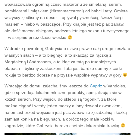
wpałaszowała ogromną część makaronu ze śmietaną, serem,
pomidorami i mięskiem (Hirtenmaccaroni) od babci i taty. Omleta
wszyscy zjedliśmy na deser – opływał pysznością, świeżością i
masłem – niebo w paszczęce. Przy knajpie jest też plac zabaw,
ale dość mocno oblegany podczas letniego sezonu turystycznego
– w sierpniu przez dzieci włoskie
W drodze powrotnej, Gabrysia o dziwo prawie całą drogę zeszła o
własnych siłach – a to biegnąc, a to skacząc za rączkę z
Magdaleną i Andreasem, a to idąc za tatą po trudniejszych
etapach – byliśmy zaskoczeni. Tata jest bardzo dumny z córki –
rokuje to bardzo dobrze na przyszłe wspólne wyprawy w góry
Wracając do domu, zajechaliśmy jeszcze do
Capriz
w Vandoies,
gdzie sprzedają lokalne mleczne produkty, specjalizując się w
kozich serach. Przy wejściu do sklepu są “ogonki”, za które
można ciągać i wtedy jeden meczy a inny dzwoni dzwonkiem,
natomiast przed wejściem jest plac zabaw ze zjeżdżalnią i kózką
zamiast konika na biegunach, a oprócz tego małe kózki w
zagrodzie, które Gabrysia bardzo chętnie dokarmiała trawką