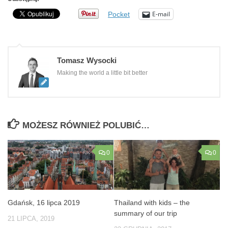
E-mail
Pocket
Tomasz Wysocki
Making the world a little bit better
MOŻESZ RÓWNIEŻ POLUBIĆ…
0
0
Gdańsk, 16 lipca 2019
Thailand with kids – the
summary of our trip
21 LIPCA, 2019