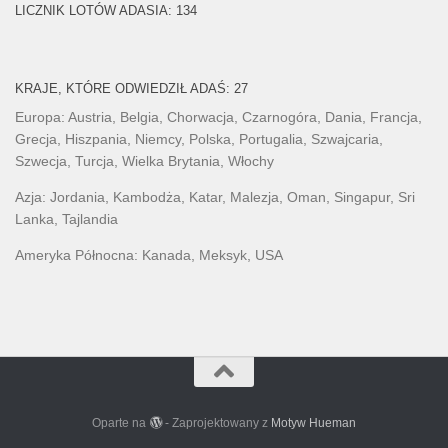
LICZNIK LOTÓW ADASIA: 134
KRAJE, KTÓRE ODWIEDZIŁ ADAŚ: 27
Europa: Austria, Belgia, Chorwacja, Czarnogóra, Dania, Francja,
Grecja, Hiszpania, Niemcy, Polska, Portugalia, Szwajcaria,
Szwecja, Turcja, Wielka Brytania, Włochy
Azja: Jordania, Kambodża, Katar, Malezja, Oman, Singapur, Sri
Lanka, Tajlandia
Ameryka Północna: Kanada, Meksyk, USA
Oparte na
- Zaprojektowany z
Motyw Hueman