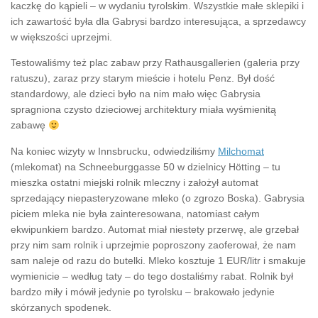
kaczkę do kąpieli – w wydaniu tyrolskim. Wszystkie małe sklepiki i
ich zawartość była dla Gabrysi bardzo interesująca, a sprzedawcy
w większości uprzejmi.
Testowaliśmy też plac zabaw przy Rathausgallerien (galeria przy
ratuszu), zaraz przy starym mieście i hotelu Penz. Był dość
standardowy, ale dzieci było na nim mało więc Gabrysia
spragniona czysto dzieciowej architektury miała wyśmienitą
zabawę
Na koniec wizyty w Innsbrucku, odwiedziliśmy
Milchomat
(mlekomat) na Schneeburggasse 50 w dzielnicy Hötting – tu
mieszka ostatni miejski rolnik mleczny i założył automat
sprzedający niepasteryzowane mleko (o zgrozo Boska). Gabrysia
piciem mleka nie była zainteresowana, natomiast całym
ekwipunkiem bardzo. Automat miał niestety przerwę, ale grzebał
przy nim sam rolnik i uprzejmie poproszony zaoferował, że nam
sam naleje od razu do butelki. Mleko kosztuje 1 EUR/litr i smakuje
wymienicie – według taty – do tego dostaliśmy rabat. Rolnik był
bardzo miły i mówił jedynie po tyrolsku – brakowało jedynie
skórzanych spodenek.