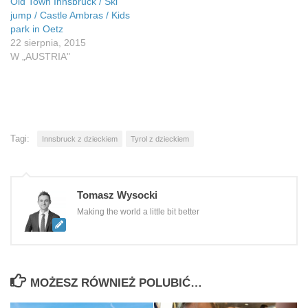
Old Town Innsbruck / Ski
jump / Castle Ambras / Kids
park in Oetz
22 sierpnia, 2015
W „AUSTRIA"
Tagi:
Innsbruck z dzieckiem
Tyrol z dzieckiem
Tomasz Wysocki
Making the world a little bit better
MOŻESZ RÓWNIEŻ POLUBIĆ…