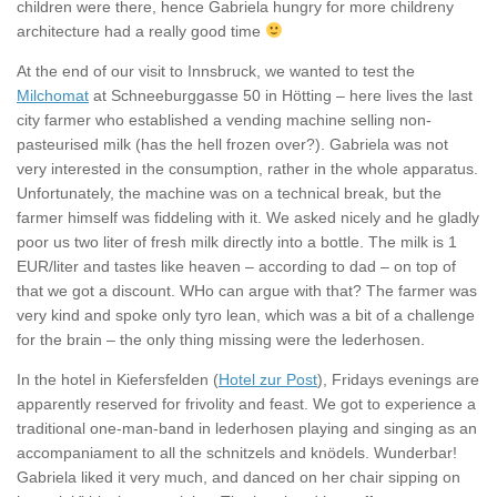
children were there, hence Gabriela hungry for more childreny
architecture had a really good time
At the end of our visit to Innsbruck, we wanted to test the
Milchomat
at Schneeburggasse 50 in Hötting – here lives the last
city farmer who established a vending machine selling non-
pasteurised milk (has the hell frozen over?). Gabriela was not
very interested in the consumption, rather in the whole apparatus.
Unfortunately, the machine was on a technical break, but the
farmer himself was fiddeling with it. We asked nicely and he gladly
poor us two liter of fresh milk directly into a bottle. The milk is 1
EUR/liter and tastes like heaven – according to dad – on top of
that we got a discount. WHo can argue with that? The farmer was
very kind and spoke only tyro lean, which was a bit of a challenge
for the brain – the only thing missing were the lederhosen.
In the hotel in Kiefersfelden (
Hotel zur Post
), Fridays evenings are
apparently reserved for frivolity and feast. We got to experience a
traditional one-man-band in lederhosen playing and singing as an
accompaniament to all the schnitzels and knödels. Wunderbar!
Gabriela liked it very much, and danced on her chair sipping on