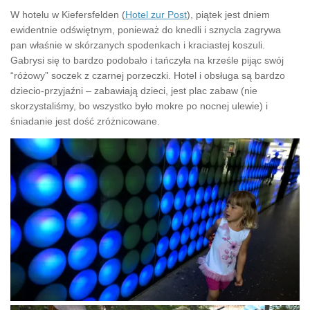
W hotelu w Kiefersfelden (
Hotel zur Post
), piątek jest dniem
ewidentnie odświętnym, ponieważ do knedli i sznycla zagrywa
pan właśnie w skórzanych spodenkach i kraciastej koszuli.
Gabrysi się to bardzo podobało i tańczyła na krześle pijąc swój
“różowy” soczek z czarnej porzeczki. Hotel i obsługa są bardzo
dziecio-przyjaźni – zabawiają dzieci, jest plac zabaw (nie
skorzystaliśmy, bo wszystko było mokre po nocnej ulewie) i
śniadanie jest dość zróżnicowane.