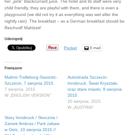
her „pink” blackcurrant juice. The hotel and its staff were very
child friendly, they are playful with them, and there is even a
playground (we did not try it as everything was wet after the
nightly rain). The breakfast – as a German breakfast should be.
Reichvoll! Mahlzeit!
Udostępnij:
E-mail
Pocket
Powiązane
Malmö-Trelleborg-Sassnitz-
Autostrada Szczecin-
Szczecin, 7 sierpnia 2015
Innsbruck, Świat Kryształu
7 sierpnia, 2015
oraz stare miasto, 8 sierpnia
W „ENGLISH VERSION"
2015
20 sierpnia, 2015
W „AUSTRIA"
Stary Innsbruck / Skocznia /
Zamek Ambras / Park zabaw
w Oetz, 10 sierpnia 2015 //