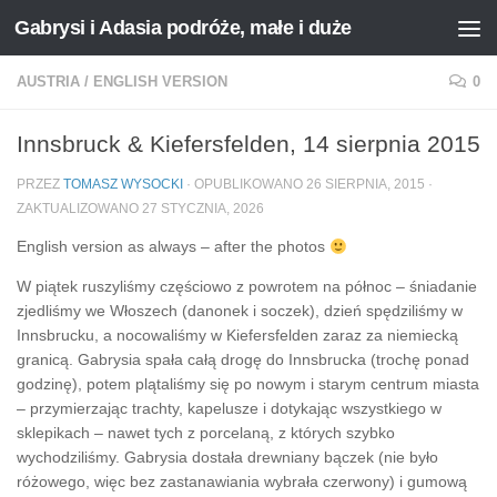
Gabrysi i Adasia podróże, małe i duże
Przejdź do treści
AUSTRIA
/
ENGLISH VERSION
0
Innsbruck & Kiefersfelden, 14 sierpnia 2015
PRZEZ
TOMASZ WYSOCKI
· OPUBLIKOWANO
26 SIERPNIA, 2015
·
ZAKTUALIZOWANO
27 STYCZNIA, 2026
English version as always – after the photos
W piątek ruszyliśmy częściowo z powrotem na północ – śniadanie
zjedliśmy we Włoszech (danonek i soczek), dzień spędziliśmy w
Innsbrucku, a nocowaliśmy w Kiefersfelden zaraz za niemiecką
granicą.
Gabrysia spała całą drogę do Innsbrucka (trochę ponad
godzinę), potem plątaliśmy się po nowym i starym centrum miasta
– przymierzając trachty, kapelusze i dotykając wszystkiego w
sklepikach – nawet tych z porcelaną, z których szybko
wychodziliśmy. Gabrysia dostała drewniany bączek (nie było
różowego, więc bez zastanawiania wybrała czerwony) i gumową