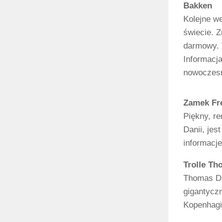
Bakken
Kolejne w
świecie. Z
darmowy. T
Informacj
nowoczesn
Zamek Fre
Piękny, r
Danii, je
informacje
Trolle T
Thomas Dam
gigantyczn
Kopenhagi 