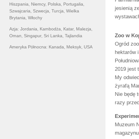
Hiszpania, Niemcy, Polska, Portugalia,
jesienią 
Szwajcaria, Szwecja, Turcja, Wielka
wystawach
Brytania, Włochy
Azja: Jordania, Kambodża, Katar, Malezja,
Zoo w Ko
Oman, Singapur, Sri Lanka, Tajlandia
Ogród zoo
Ameryka Północna: Kanada, Meksyk, USA
hektarów i
Południowa
2019 jest 
My odwied
żyrafą Mar
Nie będę 
razy przed
Experime
Muzeum Nau
magazynu 