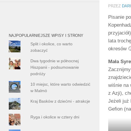
PRZEZ
DAR
Pisanie p
Kopenhadz
przyjaciół
NAJPOPULARNIEJSZE WPISY I STRONY
lata troch
Split i okolice, co warto
okresów 
zobaczyć
Dwa tygodnie w północnej
Mała Syr
Hiszpanii - podsumowanie
Zacznijmy
podróży
znajdzieci
10 miejsc, które warto odwiedzić
wiśnie na
w Malmö
z Azji), c
Jeżeli już
Kraj Basków z dziećmi - atrakcje
Gefion (n
Ryga i okolice w cztery dni