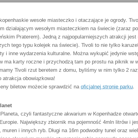
kopenhaskie wesołe miasteczko i otaczające je ogrody. Tivol
ym działającym wesołym miasteczkiem na świecie (zaraz 
ńskim Praterem). Jedną z najpopularniejszych atrakcji jest
zych tego typu kolejek na świecie). Tivoli to nie tylko karu
ty i inne wydarzenia kulturalne. Można wykupić jedynie wstę
 ma karty roczne i przychodzą tam po prostu na piknik w 
amy Tivoli rzut beretem z domu, byliśmy w nim tylko 2 razy
o atrakcja obowiązkowa!
ceny biletow możecie sprawdzić na
oficjalnej stronie parku
.
lanet
 Planeta, czyli fantastyczne akwarium w Kopenhadze otwart
Europie. Największy zbiornik ma pojemność 4mln litrów i j
, muren i innych ryb. Długi na 16m podwodny tunel oraz wi