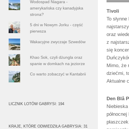
Wodospad Niagara -
amerykańska czy kanadyjska
Tivoli
strona?
To słynne 
5 dni w Nowym Jorku - część
najstarsz
pierwsza
oraz wiede
Wakacyjne zwyczaje Szwedów
z najstars
się koncer
Khao Sok, czyli dżungla oraz
Duńczyków
spanie w domkach na jeziorze
Mimo, że m
dziećmi, t
Co warto zobaczyć w Kantabrii
Aktualne 
Den Blå P
LICZNIK LOTÓW GABRYSI: 194
Niebieska
północnej 
płaszczek
KRAJE, KTÓRE ODWIEDZIŁA GABRYSIA: 31