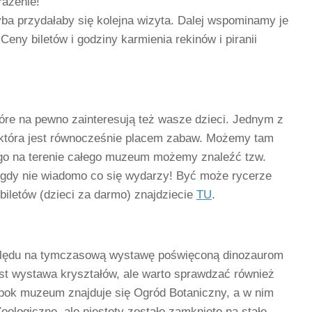
rażenie!
yba przydałaby się kolejna wizyta. Dalej wspominamy je
Ceny biletów i godziny karmienia rekinów i piranii
re na pewno zainteresują też wasze dzieci. Jednym z
która jest równocześnie placem zabaw. Możemy tam
 tego na terenie całego muzeum możemy znaleźć tzw.
Nigdy nie wiadomo co się wydarzy! Być może rycerze
iletów (dzieci za darmo) znajdziecie
TU
.
względu na tymczasową wystawę poświęconą dinozaurom
jest wystawa kryształów, ale warto sprawdzać również
bok muzeum znajduje się Ogród Botaniczny, a w nim
logiczne, ale niestety zostało zamknięte na stałe