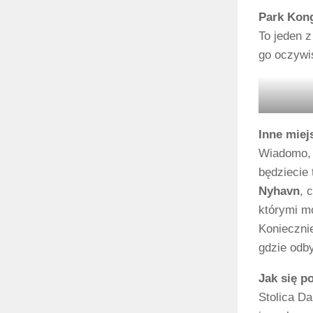
Park Kon
To jeden 
go oczywiś
Inne miej
Wiadomo, ż
będziecie
Nyhavn
, 
którymi mo
Konieczni
gdzie odby
Jak się 
Stolica D