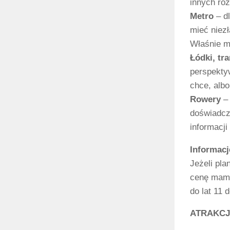
innych ro
Metro
– d
mieć niezł
Właśnie me
Łódki, t
perspekty
chce, alb
Rowery
– 
doświadcze
informacji
Informacj
Jeżeli pla
cenę mamy
do lat 11 
ATRAKCJ