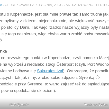
IA
· OPUBLIKOWANO
25 STYCZNIA, 2023
· ZAKTUALIZOWANO
11 LUTEG
ostu o Kopenhadze, jest dla mnie prawie tak samo trudne ja
e byliśmy z dziećmi niejednokrotnie, ale większość naszyc
) po stolicy Danii. Tak więc rzadko nasze wyjazdy były nast
ę się tego nazbierało, więc chyba warto zrobić podsumowanie

enka
 od oczywistego punktu w Kopenhadze, czyli pomnika Małej
e na wybrzeżu niedaleko stacji Österport (czyli, Port Wscho
 wiosnę i odbywa się
Sakurafestival
). Ostrzegam, że pomnik 
hcących, tak jak i my, zrobić sobie zdjęcie z Syrenką 🙂
 będziecie przy Syrence, to warto zajrzeć też do sąsiadując
a pewno spodoba się dzieciom).
Mała Syrenka
Fontanna Gefion