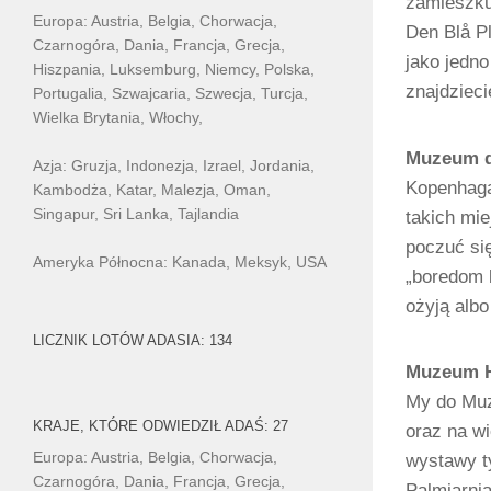
zamieszku
Europa: Austria, Belgia, Chorwacja,
Den Blå Pl
Czarnogóra, Dania, Francja, Grecja,
jako jedno
Hiszpania, Luksemburg, Niemcy, Polska,
znajdziec
Portugalia, Szwajcaria, Szwecja, Turcja,
Wielka Brytania, Włochy,
Muzeum d
Azja: Gruzja, Indonezja, Izrael, Jordania,
Kopenhaga
Kambodża, Katar, Malezja, Oman,
Singapur, Sri Lanka, Tajlandia
takich mi
poczuć się
Ameryka Północna: Kanada, Meksyk, USA
„boredom 
ożyją alb
LICZNIK LOTÓW ADASIA: 134
Muzeum Hi
My do Muz
KRAJE, KTÓRE ODWIEDZIŁ ADAŚ: 27
oraz na wi
Europa: Austria, Belgia, Chorwacja,
wystawy t
Czarnogóra, Dania, Francja, Grecja,
Palmiarni