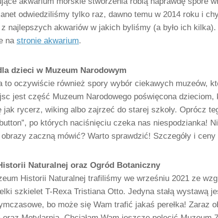
jące akwarium morskie stworzenia robią naprawdę spore w
anet odwiedziliśmy tylko raz, dawno temu w 2014 roku i ch
 z najlepszych akwariów w jakich byliśmy (a było ich kilka). 
ie na
stronie akwarium
.
la dzieci w Muzeum Narodowym
 to oczywiście również spory wybór ciekawych muzeów, któ
ejsc jest część Muzeum Narodowego poświęcona dzieciom, 
 jak rycerz, wiking albo zajrzeć do starej szkoły. Oprócz
button”, po których naciśnięciu czeka nas niespodzianka! 
o obrazy zaczną mówić? Warto sprawdzić! Szczegóły i ceny b
storii Naturalnej oraz Ogród Botaniczny
eum Historii Naturalnej trafiliśmy we wrześniu 2021 ze 
elki szkielet T-Rexa Tristiana Otto. Jedyna stałą wystawą 
ymczasowe, bo może się Wam trafić jakaś perełka! Zaraz o
a oraz Motylarnia. Chciałam Wam jeszcze polecić Muzeum Zoo