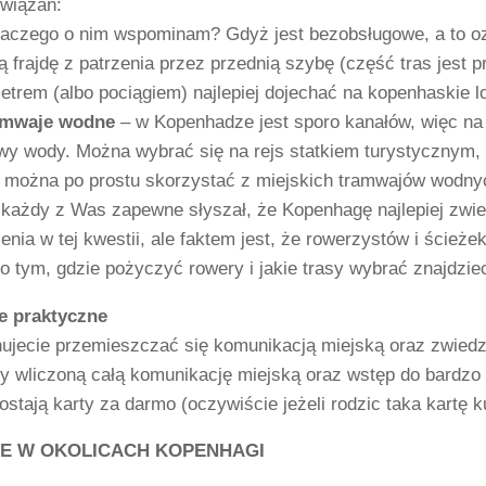
związań:
laczego o nim wspominam? Gdyż jest bezobsługowe, a to o
ą frajdę z patrzenia przez przednią szybę (część tras jest
trem (albo pociągiem) najlepiej dojechać na kopenhaskie l
ramwaje wodne
– w Kopenhadze jest sporo kanałów, więc na
wy wody. Można wybrać się na rejs statkiem turystycznym,
o można po prostu skorzystać z miejskich tramwajów wodnych
każdy z Was zapewne słyszał, że Kopenhagę najlepiej zwi
nia w tej kwestii, ale faktem jest, że rowerzystów i ścież
 o tym, gdzie pożyczyć rowery i jakie trasy wybrać znajdzie
e praktyczne
nujecie przemieszczać się komunikacją miejską oraz zwiedza
 wliczoną całą komunikację miejską oraz wstęp do bardzo 
dostają karty za darmo (oczywiście jeżeli rodzic taka kartę k
E W OKOLICACH KOPENHAGI