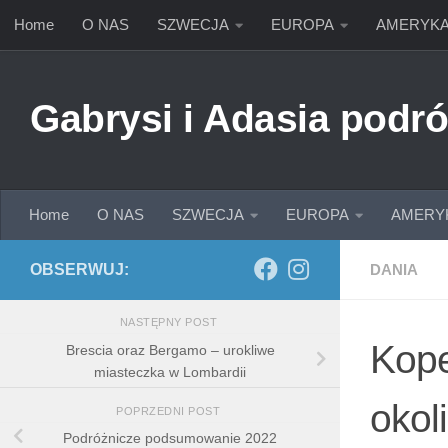
Home
O NAS
SZWECJA
EUROPA
AMERYK
Przejdź do treści
Gabrysi i Adasia podró
Home
O NAS
SZWECJA
EUROPA
AMERY
OBSERWUJ:
DANIA
NASTĘPNY POST
Kope
Brescia oraz Bergamo – urokliwe
miasteczka w Lombardii
okol
POPRZEDNI POST
Podróżnicze podsumowanie 2022