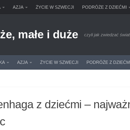
A
AZJA
ŻYCIE W SZWECJI
PODRÓŻE Z DZIEĆMI
że, małe i duże
czyli jak zwiedzać świat
KA
AZJA
ŻYCIE W SZWECJI
PODRÓŻE Z DZIEĆM
nhaga z dziećmi – najważni
ic