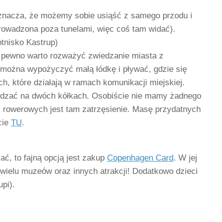
znacza, że możemy sobie usiąść z samego przodu i
 prowadzona poza tunelami, więc coś tam widać).
otnisko Kastrup)
 pewno warto rozważyć zwiedzanie miasta z
 można wypożyczyć małą łódkę i pływać, gdzie się
, które działają w ramach komunikacji miejskiej.
edzać na dwóch kółkach. Osobiście nie mamy żadnego
ek rowerowych jest tam zatrzęsienie. Masę przydatnych
cie
TU
.
ć, to fajną opcją jest zakup
Copenhagen Card
. W jej
wielu muzeów oraz innych atrakcji! Dodatkowo dzieci
upi).