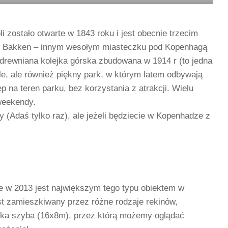
i zostało otwarte w 1843 roku i jest obecnie trzecim
po Bakken – innym wesołym miasteczku pod Kopenhagą
 drewniana kolejka górska zbudowana w 1914 r (to jedna
zele, ale również piękny park, w którym latem odbywają
p na teren parku, bez korzystania z atrakcji. Wielu
weekendy.
 (Adaś tylko raz), ale jeżeli będziecie w Kopenhadze z
e w 2013 jest największym tego typu obiektem w
est zamieszkiwany przez różne rodzaje rekinów,
elka szyba (16x8m), przez którą możemy oglądać