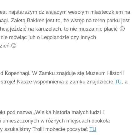
jest najstarszym działającym wesołym miasteczkiem na
gi. Zaletą Bakken jest to, że wstęp na teren parku jest
chcą jeździć na karuzelach, to nie musza nic płacić 🙂
 nie mówiąc już o Legolandzie czy innych
zień 🙂
d Kopenhagi. W Zamku znajduje się Muzeum Historii
e stroje! Nasze wspomnienia z zamku znajdziecie
TU
, a
kt pod nazwa „Wielka historia małych ludzi i
olli umieszczonych w różnych miejscach dookoła
my szukaliśmy Trolli możecie poczytać
TU