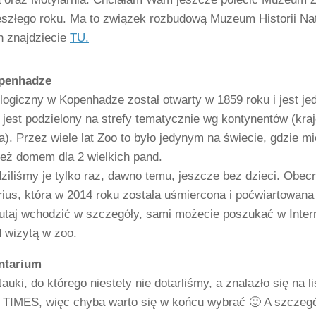
zeszłego roku. Ma to związek rozbudową Muzeum Historii Na
 znajdziecie
TU.
penhadze
logiczny w Kopenhadze został otwarty w 1859 roku i jest j
 jest podzielony na strefy tematycznie wg kontynentów (kra
). Przez wiele lat Zoo to było jedynym na świecie, gdzie mi
też domem dla 2 wielkich pand.
ziliśmy je tylko raz, dawno temu, jeszcze bez dzieci. Obec
ius, która w 2014 roku została uśmiercona i poćwiartowana 
tutaj wchodzić w szczegóły, sami możecie poszukać w Inter
 wizytą w zoo.
ntarium
ki, do którego niestety nie dotarliśmy, a znalazło się na 
TIMES, więc chyba warto się w końcu wybrać 🙂 A szczegół