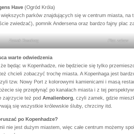
gens Have
(Ogród Króla)
z większych parków znajdujących się w centrum miasta, na 
cie zwiedzać), pomnik Andersena oraz bardzo fajny plac za
Zamek Roseborg
Plac zabaw
sca warte odwiedzenia
e będąc w Kopenhadze, nie będziecie się tylko przemieszcza
 też chcieli zobaczyć trochę miasta. A Kopenhaga jest ba
czyli tzw. Nowy Port z kolorowymi kamienicami i masą restau
żecie się przepłynąć po kanałach miasta i z tej perspektyw
e zajrzycie też pod
Amalienborg
, czyli zamek, gdzie miesz
wają się wszystkie królewskie śluby, chrzciny itd.
poruszać po Kopenhadze?
anii nie jest dużym miastem, więc całe centrum możemy spok