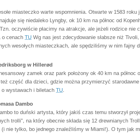
esołe miasteczko warte wspomnienia. Otwarte w 1583 roku 
najduje się niedaleko Lyngby, ok 10 km na północ od Kopenha
zn. oczywiście płacimy na atrakcje, ale jeżeli rodzice nie 
a o cenach
TU
Wg nas jest zdecydowanie słabsze niż Tivoli,
ych wesołych miasteczkach, ale spędziliśmy w nim fajny d
driksborg w Hillerød
enesansowy zamek oraz park położony ok 40 km na północ o
st też część dla dzieci, gdzie można przymierzyć starodawn
 o wystawach i biletach
TU
.
homasa Dambo
bo to duński artysta, który jakiś czas temu stworzył proje
ych trolli”, na który obecnie składa się 12 drewnianych Tr
(i nie tylko, bo jednego znaleźliśmy w Miami!). O tym jak 