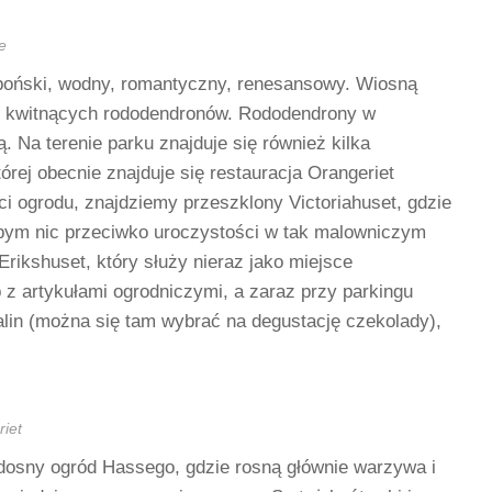
e
poński, wodny, romantyczny, renesansowy. Wiosną
m kwitnących rododendronów. Rododendrony w
 Na terenie parku znajduje się również kilka
rej obecnie znajduje się restauracja Orangeriet
i ogrodu, znajdziemy przeszklony Victoriahuset, gdzie
abym nic przeciwko uroczystości w tak malowniczym
rikshuset, który służy nieraz jako miejsce
 z artykułami ogrodniczymi, a zaraz przy parkingu
alin (można się tam wybrać na degustację czekolady),
iet
dosny ogród Hassego, gdzie rosną głównie warzywa i