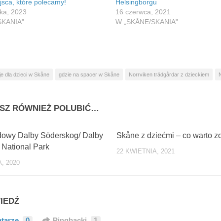
jsca, które polecamy!
Helsingborgu
ika, 2023
16 czerwca, 2021
SKANIA"
W „SKÅNE/SKANIA"
je dla dzieci w Skåne
gdzie na spacer w Skåne
Norrviken trädgårdar z dzieckiem
SZ RÓWNIEŻ POLUBIĆ…
0
dowy Dalby Söderskog/ Dalby
Skåne z dziećmi – co warto 
National Park
22 KWIETNIA, 2021
, 2020
IEDŹ
tarze
0
Pingbacki
1