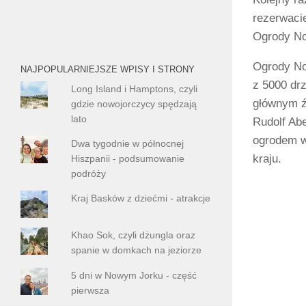
rezerwacie
Ogrody No
Ogrody No
NAJPOPULARNIEJSZE WPISY I STRONY
z 5000 dr
Long Island i Hamptons, czyli
głównym ź
gdzie nowojorczycy spędzają
lato
Rudolf Abe
ogrodem w 
Dwa tygodnie w północnej
kraju.
Hiszpanii - podsumowanie
podróży
Kraj Basków z dziećmi - atrakcje
Khao Sok, czyli dżungla oraz
spanie w domkach na jeziorze
5 dni w Nowym Jorku - część
pierwsza