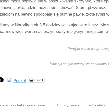
dzieci mogą pobawić się w poszukiwanie skrzynek, które op
iklinowe jabłko, gdzie można się schować. Stamtąd wyrusza 
zieciom na pewno spodobają się dumne pawie, złote rybki w
liśmy w Norrviken ok 3,5 godziny wliczając w to lancz. Moż
a darmo), więc warto nacieszyć się tym pięknym miejscem w
Partyjka szach w ogrodzie
Paw był na tyle dumny, że postanowił
E-mail
Pocket
re – trasy trekkingowe i inne
Ogrody i muzeum Fredriksdal w