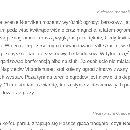
Kwitnące magnoli
a terenie Norrviken możemy wyróżnić ogrody: barokowy, ja
m podziwiać kwitnące wiśnie oraz magnolie, a latem ogro
są przeogromne i muszą wyglądać przepięknie, kiedy kwitną.
 W centralnej części ogrodu wybudowano Ville Abelin, w któ
 przepyszne dania z sezonowych składników. W tylnej częśc
ganizować konferencją albo np ślub. Ja osobiście nie miał
aprzeciw Victoriahuset, stoi kolejny ogród zimowy zwany E
h wystaw. Poza tym na terenie ogrodów jest niewielki sklep
 Chocolaterian, kawiarnię, która słynie z niesamowitych pr
odów oraz pizzy.
Restauracja Oranger
końcu parku, znajduje się Hasses glada trädgård, czyli Ra