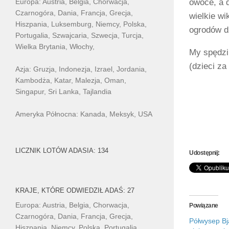
owoce, a 
Europa: Austria, Belgia, Chorwacja,
Czarnogóra, Dania, Francja, Grecja,
wielkie w
Hiszpania, Luksemburg, Niemcy, Polska,
ogrodów d
Portugalia, Szwajcaria, Szwecja, Turcja,
Wielka Brytania, Włochy,
My spędzi
(dzieci z
Azja: Gruzja, Indonezja, Izrael, Jordania,
Kambodża, Katar, Malezja, Oman,
Singapur, Sri Lanka, Tajlandia
Ameryka Północna: Kanada, Meksyk, USA
LICZNIK LOTÓW ADASIA: 134
Udostępnij:
KRAJE, KTÓRE ODWIEDZIŁ ADAŚ: 27
Europa: Austria, Belgia, Chorwacja,
Powiązane
Czarnogóra, Dania, Francja, Grecja,
Półwysep Bjä
Hiszpania, Niemcy, Polska, Portugalia,