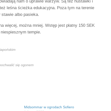
owiadają nam o uprawie warzyw. Są też huśtawki i
też leśna ścieżka edukacyjna. Poza tym na terenie
 stawie albo pasieka.
na więcej, można mniej. Wstęp jest płatny 150 SEK
 niespiesznym tempie.
 japońskim
 pochwalić się ogonem
Midsommar w ogrodach Sofiero