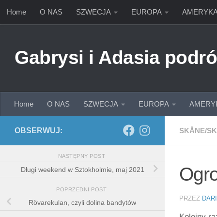
Home
O NAS
SZWECJA
EUROPA
AMERYK
Przejdź do treści
Gabrysi i Adasia podró
Home
O NAS
SZWECJA
EUROPA
AMERY
OBSERWUJ:
SKÅNE/SK
NASTĘPNY POST
Ogro
Długi weekend w Sztokholmie, maj 2021
POPRZEDNI POST
PRZEZ
DAR
Rövarekulan, czyli dolina bandytów
Kolejny r