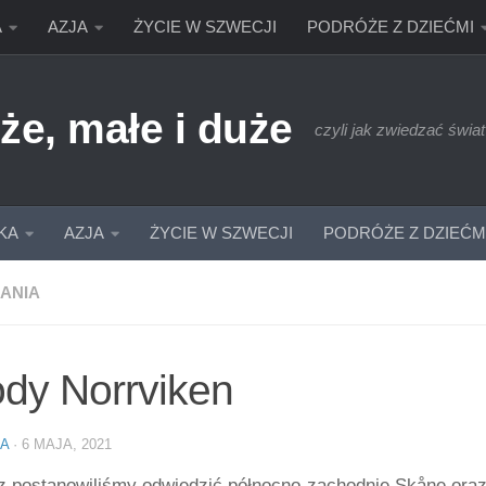
A
AZJA
ŻYCIE W SZWECJI
PODRÓŻE Z DZIEĆMI
że, małe i duże
czyli jak zwiedzać świat
KA
AZJA
ŻYCIE W SZWECJI
PODRÓŻE Z DZIEĆM
ANIA
dy Norrviken
IA
·
6 MAJA, 2021
az postanowiliśmy odwiedzić północno-zachodnie Skåne ora