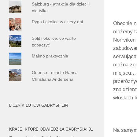
Salzburg - atrakcje dla dzieci i
nie tylko
Ryga i okolice w cztery dni
Obecnie n
możemy ta
Split i okolice, co warto
Norrviken 
zobaczyć
zabudowań.
Malmö praktycznie
serwująca
można zor
miejscu… N
Odense - miasto Hansa
Christiana Andersena
przeróżnyc
znajdziemy
włoskich l
LICZNIK LOTÓW GABRYSI: 194
KRAJE, KTÓRE ODWIEDZIŁA GABRYSIA: 31
Na samym 