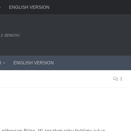
ENGLISH VERSION
 z dziećmi
I
ENGLISH VERSION
1
z półwysep Bjäre. W zeszłym roku byliśmy już w