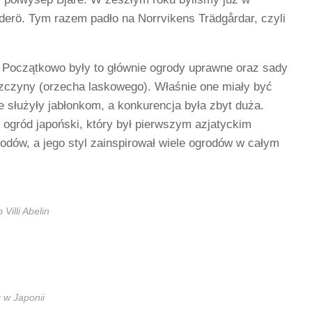
derö. Tym razem padło na Norrvikens Trädgårdar, czyli
. Początkowo były to głównie ogrody uprawne oraz sady
zczyny (orzecha laskowego). Właśnie one miały być
 służyły jabłonkom, a konkurencja była zbyt duża.
p ogród japoński, który był pierwszym azjatyckim
odów, a jego styl zainspirował wiele ogrodów w całym
Villi Abelin
 w Japonii