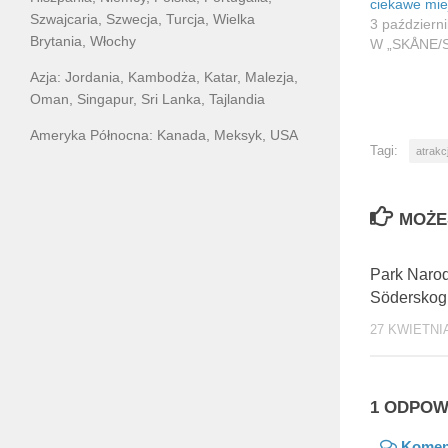
ciekawe mie
Szwajcaria, Szwecja, Turcja, Wielka
3 październ
Brytania, Włochy
W „SKÅNE/
Azja: Jordania, Kambodża, Katar, Malezja,
Oman, Singapur, Sri Lanka, Tajlandia
Ameryka Północna: Kanada, Meksyk, USA
Tagi:
atrakc
MOŻE
Park Naro
Söderskog 
27 KWIETNIA
1 ODPOW
Komen