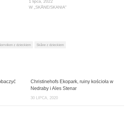
1 lipca, 2022
W „SKÅNE/SKANIA"
Norrviken z dzieckiem
Skåne z dzieckiem
0
0
zobaczyć
Christinehofs Ekopark, ruiny kościoła w
Nedraby i Ales Stenar
30 LIPCA, 2020