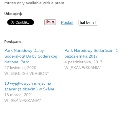
routes only available with a pram.
Udostępnij:
E-mail
Pocket
Powiązane
Park Narodowy Dalby
Park Narodowy Söderåsen, 1
Söderskog/ Dalby Söderskog
października 2017
National Park
4 października, 2017
27 kwietnia, 2020
W „SKÅNE/SKANIA"
W „ENGLISH VERSION"
10 wyjątkowych miejsc na
spacer (z dziećmi) w Skåne
18 marca, 2021
W „SKÅNE/SKANIA"