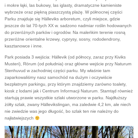
i mokre łąki, las bukowy, las iglasty, dramatyczne kamieniste
wybrzeże oraz piękną piaszczystą plażę. W północnej części
Parku znajduje się Hälleviks arboretum, czyli miejsce, gdzie
jeszcze do lat 70-tych XX w. sadzono nadmiar roślin hodowanych
do przeróżnych parków i ogrodów. Na maleńkim terenie rosną
przeróżne orientalne krzewy, cyprysy, sosny, rododendrony,
kasztanowce i inne.
Park posiada 3 wejścia: Hällevik (od północy, zaraz przy Kiviks
Musteri), Rörum (od południa) oraz główne wejście przy Naturum
Stenhuvud w zachodniej części parku. My właśnie tam
zaparkowaliśmy nasz samochód na dużym i oczywiście
bezpłatnym parkingu, przy którym znajdziemy zarówno toalety,
kiosk z lodami jak i Centrum Informacji Naturum. Stamtąd również
startują prawie wszystkie szlaki utworzone w parku. Najdłuższy
żółty szlak, zwany Hällevikslingan, ma zaledwie 4,2 km, ale niech
nie zwiedzie was jego długość, bo szlak ten nie należny do
najłatwiejszych