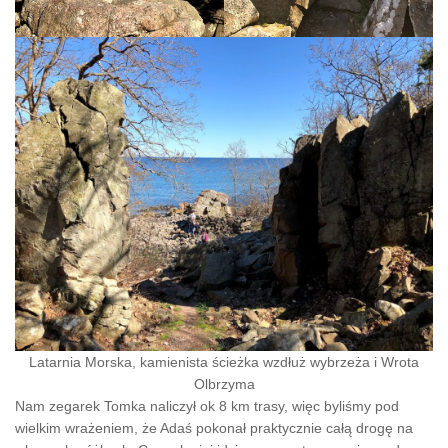
Latarnia Morska, kamienista ścieżka wzdłuż wybrzeża i Wrota
Olbrzyma
Nam zegarek Tomka naliczył ok 8 km trasy, więc byliśmy pod
wielkim wrażeniem, że Adaś pokonał praktycznie całą drogę na