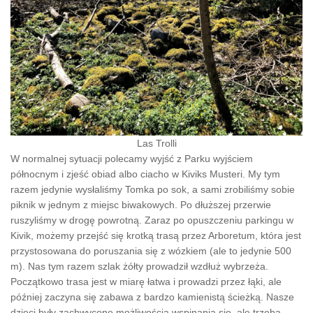
Las Trolli
W normalnej sytuacji polecamy wyjść z Parku wyjściem
północnym i zjeść obiad albo ciacho w Kiviks Musteri. My tym
razem jedynie wysłaliśmy Tomka po sok, a sami zrobiliśmy sobie
piknik w jednym z miejsc biwakowych. Po dłuższej przerwie
ruszyliśmy w drogę powrotną. Zaraz po opuszczeniu parkingu w
Kivik, możemy przejść się krotką trasą przez Arboretum, która jest
przystosowana do poruszania się z wózkiem (ale to jedynie 500
m). Nas tym razem szlak żółty prowadził wzdłuż wybrzeża.
Początkowo trasa jest w miarę łatwa i prowadzi przez łąki, ale
później zaczyna się zabawa z bardzo kamienistą ścieżką. Nasze
dzieci były zachwycone możliwością wspinania się, ale trzeba