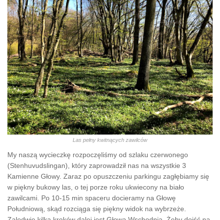
Las pełny kwitnących zawilców
My naszą wycieczkę rozpoczęliśmy od szlaku czerwonego
(Stenhuvudslingan), który zaprowadził nas na wszystkie 3
Kamienne Głowy. Zaraz po opuszczeniu parkingu zagłębiamy się
w piękny bukowy las, o tej porze roku ukwiecony na biało
zawilcami. Po 10-15 min spaceru docieramy na Głowę
Południową, skąd rozciąga się piękny widok na wybrzeże.
Zaledwie kilka kroków dalej jest Głowa Wschodnia. Żeby dojść na