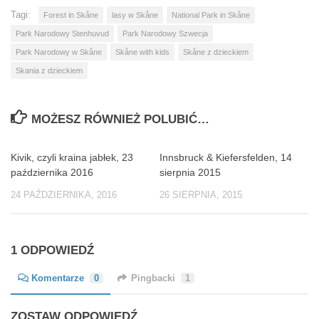
Tagi:
Forest in Skåne
lasy w Skåne
National Park in Skåne
Park Narodowy Stenhuvud
Park Narodowy Szwecja
Park Narodowy w Skåne
Skåne with kids
Skåne z dzieckiem
Skania z dzieckiem
MOŻESZ RÓWNIEŻ POLUBIĆ…
Kivik, czyli kraina jabłek, 23
Innsbruck & Kiefersfelden, 14
0
0
października 2016
sierpnia 2015
24 PAŹDZIERNIKA, 2016
26 SIERPNIA, 2015
1 ODPOWIEDŹ
Komentarze
0
Pingbacki
1
ZOSTAW ODPOWIEDŹ