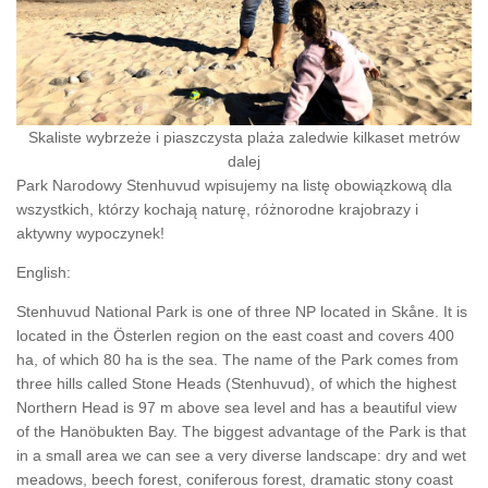
Skaliste wybrzeże i piaszczysta plaża zaledwie kilkaset metrów
dalej
Park Narodowy Stenhuvud wpisujemy na listę obowiązkową dla
wszystkich, którzy kochają naturę, różnorodne krajobrazy i
aktywny wypoczynek!
English:
Stenhuvud National Park is one of three NP located in Skåne. It is
located in the Österlen region on the east coast and covers 400
ha, of which 80 ha is the sea. The name of the Park comes from
three hills called Stone Heads (Stenhuvud), of which the highest
Northern Head is 97 m above sea level and has a beautiful view
of the Hanöbukten Bay. The biggest advantage of the Park is that
in a small area we can see a very diverse landscape: dry and wet
meadows, beech forest, coniferous forest, dramatic stony coast