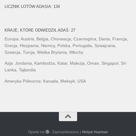
LICZNIK LOTÓW ADASIA: 134
KRAJE, KTÓRE ODWIEDZIŁ ADAŚ: 27
Europa: Austria, Belgia, Chorwacja, Czarnogóra, Dania, Francja,
Grecja, Hiszpania, Niemcy, Polska, Portugalia, Szwajcaria,
Szwecja, Turcja, Wielka Brytania, Włochy
Azja: Jordania, Kambodża, Katar, Malezja, Oman, Singapur, Sri
Lanka, Tajlandia
Ameryka Północna: Kanada, Meksyk, USA
Oparte na
- Zaprojektowany z
Motyw Hueman