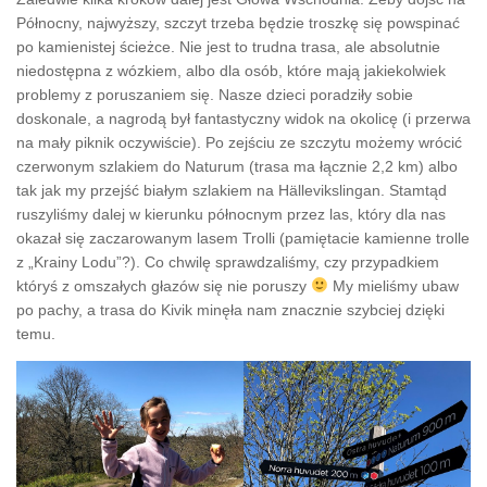
Północny, najwyższy, szczyt trzeba będzie troszkę się powspinać
po kamienistej ścieżce. Nie jest to trudna trasa, ale absolutnie
niedostępna z wózkiem, albo dla osób, które mają jakiekolwiek
problemy z poruszaniem się. Nasze dzieci poradziły sobie
doskonale, a nagrodą był fantastyczny widok na okolicę (i przerwa
na mały piknik oczywiście). Po zejściu ze szczytu możemy wrócić
czerwonym szlakiem do Naturum (trasa ma łącznie 2,2 km) albo
tak jak my przejść białym szlakiem na Hällevikslingan. Stamtąd
ruszyliśmy dalej w kierunku północnym przez las, który dla nas
okazał się zaczarowanym lasem Trolli (pamiętacie kamienne trolle
z „Krainy Lodu”?). Co chwilę sprawdzaliśmy, czy przypadkiem
któryś z omszałych głazów się nie poruszy
My mieliśmy ubaw
po pachy, a trasa do Kivik minęła nam znacznie szybciej dzięki
temu.