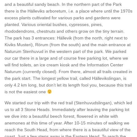
and a beautiful sandy beach. In the northern part of the Park
there is the Hälleviks arboretum, i.e. a place where until the 1970s
excess plants cultivated for various parks and gardens were
planted. Various oriental bushes, cypresses, pines,
rhododendrons, chestnuts and others grow on the tiny terrain.
The park has 3 entrances: Hällevik (from the north, right next to
Kiviks Musteri), Rörum (from the south) and the main entrance at
Naturum Stenhuvud in the western part of the park. We parked
our car there in a large and of course free parking lot, where we
will find toilets, an ice cream kiosk and the Information Center
Naturum (currently closed). From there, almost all trails created in
the park start. The longest yellow trail, called Hällevikslingan, is
only 4.2 km long, but don’t let its length fool you, because this trail
is not the easiest one
We started our trip with the red trail (Stenhuvudslingan), which led
us to all 3 Stone Heads. Immediately after leaving the parking lot
we dive into a beautiful beech forest, flowered in white with
anemones at this time of year. After 10-15 minutes of walking we
reach the South Head, from where there is a beautiful view of the
coast. Just a few steps away is the Eastern Head. To reach the