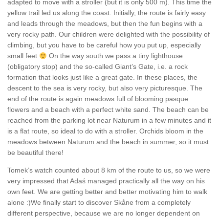
adapted to move with a stroller (but it is only 500 m). This time the
yellow trail led us along the coast. Initially, the route is fairly easy
and leads through the meadows, but then the fun begins with a
very rocky path. Our children were delighted with the possibility of
climbing, but you have to be careful how you put up, especially
small feet
On the way south we pass a tiny lighthouse
(obligatory stop) and the so-called Giant’s Gate, i.e. a rock
formation that looks just like a great gate. In these places, the
descent to the sea is very rocky, but also very picturesque. The
end of the route is again meadows full of blooming pasque
flowers and a beach with a perfect white sand. The beach can be
reached from the parking lot near Naturum in a few minutes and it
is a flat route, so ideal to do with a stroller. Orchids bloom in the
meadows between Naturum and the beach in summer, so it must
be beautiful there!
Tomek’s watch counted about 8 km of the route to us, so we were
very impressed that Adaś managed practically all the way on his
own feet. We are getting better and better motivating him to walk
alone :)We finally start to discover Skåne from a completely
different perspective, because we are no longer dependent on