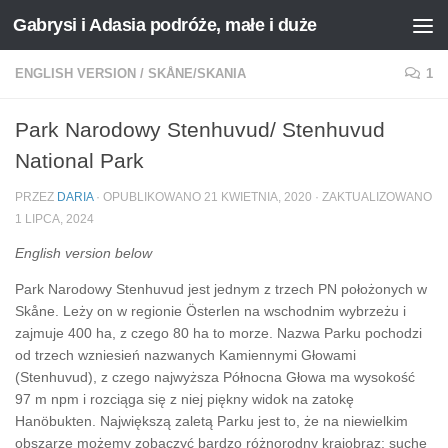
Gabrysi i Adasia podróże, małe i duże
Przejdź do treści
ENGLISH VERSION
/
SKÅNE/SKANIA
1
Park Narodowy Stenhuvud/ Stenhuvud
National Park
PRZEZ
DARIA
· OPUBLIKOWANO
21 KWIETNIA, 2020
· ZAKTUALIZOWANO
1 LIPCA, 2024
English version below
Park Narodowy Stenhuvud jest jednym z trzech PN położonych w
Skåne. Leży on w regionie Österlen na wschodnim wybrzeżu i
zajmuje 400 ha, z czego 80 ha to morze. Nazwa Parku pochodzi
od trzech wzniesień nazwanych Kamiennymi Głowami
(Stenhuvud), z czego najwyższa Północna Głowa ma wysokość
97 m npm i rozciąga się z niej piękny widok na zatokę
Hanöbukten. Największą zaletą Parku jest to, że na niewielkim
obszarze możemy zobaczyć bardzo różnorodny krajobraz: suche