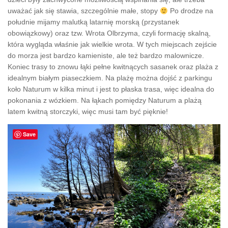
uważać jak się stawia, szczególnie małe, stopy
Po drodze na
południe mijamy malutką latarnię morską (przystanek
obowiązkowy) oraz tzw. Wrota Olbrzyma, czyli formację skalną,
która wygląda właśnie jak wielkie wrota. W tych miejscach zejście
do morza jest bardzo kamieniste, ale też bardzo malownicze.
Koniec trasy to znowu łąki pełne kwitnących sasanek oraz plaża z
idealnym białym piaseczkiem. Na plażę można dojść z parkingu
koło Naturum w kilka minut i jest to płaska trasa, więc idealna do
pokonania z wózkiem. Na łąkach pomiędzy Naturum a plażą
latem kwitną storczyki, więc musi tam być pięknie!
Save