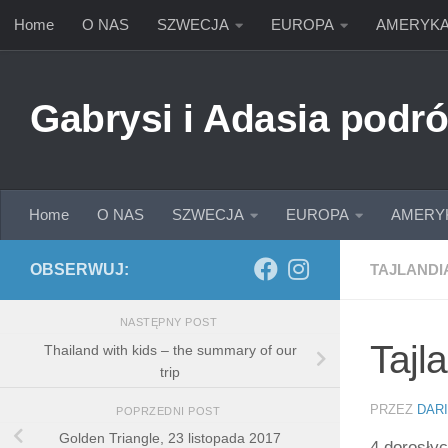
Home
O NAS
SZWECJA
EUROPA
AMERYK
Przejdź do treści
Gabrysi i Adasia podró
Home
O NAS
SZWECJA
EUROPA
AMERY
OBSERWUJ:
TAJLANDI
NASTĘPNY POST
Tajl
Thailand with kids – the summary of our
trip
PRZEZ
DAR
POPRZEDNI POST
Golden Triangle, 23 listopada 2017
4 dorosłyc