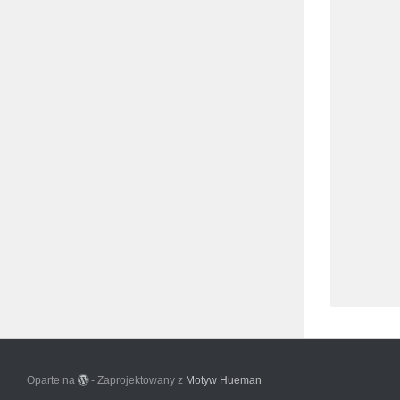
Oparte na
- Zaprojektowany z
Motyw Hueman