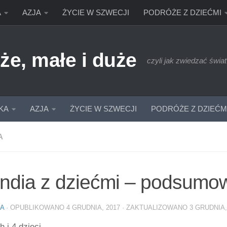
A
AZJA
ŻYCIE W SZWECJI
PODRÓŻE Z DZIEĆMI
że, małe i duże
czyli jak zwiedzać świat
KA
AZJA
ŻYCIE W SZWECJI
PODRÓŻE Z DZIEĆM
A
andia z dziećmi – podsumo
IA
· OPUBLIKOWANO
4 GRUDNIA, 2017
· ZAKTUALIZOWANO
3 GRUDNIA,
h i 4 dzieci