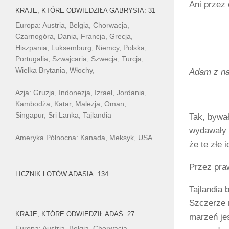
Ani przez 
KRAJE, KTÓRE ODWIEDZIŁA GABRYSIA: 31
Europa: Austria, Belgia, Chorwacja,
Czarnogóra, Dania, Francja, Grecja,
Hiszpania, Luksemburg, Niemcy, Polska,
Portugalia, Szwajcaria, Szwecja, Turcja,
Wielka Brytania, Włochy,
Adam z na
Azja: Gruzja, Indonezja, Izrael, Jordania,
Kambodża, Katar, Malezja, Oman,
Singapur, Sri Lanka, Tajlandia
Tak, bywał
wydawały 
Ameryka Północna: Kanada, Meksyk, USA
że te złe 
Przez pra
LICZNIK LOTÓW ADASIA: 134
Tajlandia 
Szczerze m
KRAJE, KTÓRE ODWIEDZIŁ ADAŚ: 27
marzeń jes
Europa: Austria, Belgia, Chorwacja,