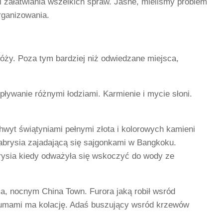
 i załatwiania wszelkich spraw. Jasne, mieliśmy problem
organizowania.
róży. Poza tym bardziej niż odwiedzane miejsca,
 pływanie różnymi łodziami. Karmienie i mycie słoni.
wyt świątyniami pełnymi złota i kolorowych kamieni
abrysia zajadającą się sajgonkami w Bangkoku.
brysia kiedy odważyła się wskoczyć do wody ze
a, nocnym China Town. Furora jaką robił wsród
 sumami ma kolację. Adaś buszujący wsród krzewów