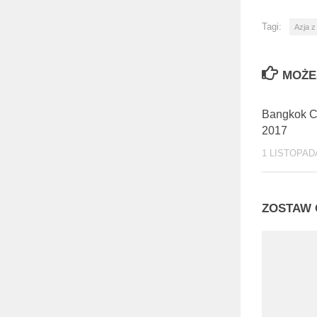
Tagi:
Azja z
MOŻE
Bangkok Ch
2017
1 LISTOPADA
ZOSTAW 