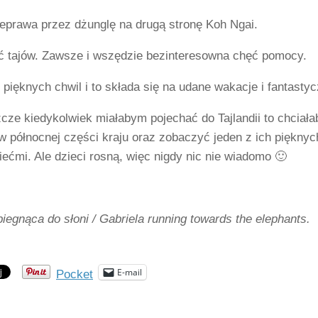
eprawa przez dżunglę na drugą stronę Koh Ngai.
ć tajów. Zawsze i wszędzie bezinteresowna chęć pomocy.
 pięknych chwil i to składa się na udane wakacje i fantast
szcze kiedykolwiek miałabym pojechać do Tajlandii to chci
w północnej części kraju oraz zobaczyć jeden z ich piękny
ećmi. Ale dzieci rosną, więc nigdy nic nie wiadomo 🙂
iegnąca do słoni / Gabriela running towards the elephants.
E-mail
Pocket