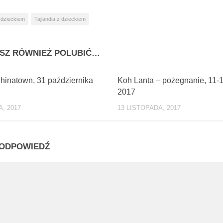
 dzieckiem
Tajlandia z dzieckiem
SZ RÓWNIEŻ POLUBIĆ…
0
inatown, 31 października
Koh Lanta – pożegnanie, 11-1
2017
, 2017
13 LISTOPADA, 2017
ODPOWIEDŹ