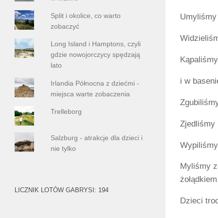
Split i okolice, co warto
Umyliśmy 
zobaczyć
Widzieliś
Long Island i Hamptons, czyli
gdzie nowojorczycy spędzają
Kąpaliśmy 
lato
i w baseni
Irlandia Północna z dziećmi -
miejsca warte zobaczenia
Zgubiliśmy
Trelleborg
Zjedliśmy 
Salzburg - atrakcje dla dzieci i
Wypiliśmy 
nie tylko
Myliśmy zę
żołądkiem
LICZNIK LOTÓW GABRYSI: 194
Dzieci tro