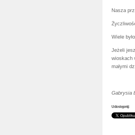
Nasza prz
Życzliwoś
Wiele było
Jeżeli je
wioskach 
małymi dzi
Gabrysia b
Udostępnij: