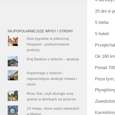
25 dni w 
5 lotów
NAJPOPULARNIEJSZE WPISY I STRONY
5 hoteli
Dwa tygodnie w północnej
Hiszpanii - podsumowanie
Przejecha
podróży
Ok 180 km
Kraj Basków z dziećmi - atrakcje
Ponad 70
Kopenhaga z dziećmi -
Poza tym 
najważniejsze atrakcje miasta i
okolic
Płynęliśmy
Khao Sok, czyli dżungla oraz
spanie w domkach na jeziorze
Zwiedziliś
10 miejsc, które warto odwiedzić
Karmiliśmy
w Malmö