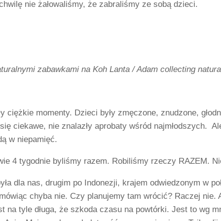
chwilę nie żałowaliśmy, że zabraliśmy ze sobą dzieci.
turalnymi zabawkami na Koh Lanta / Adam collecting natural
y ciężkie momenty. Dzieci były zmęczone, znudzone, głodne
się ciekawe, nie znalazły aprobaty wśród najmłodszych. Ale
idą w niepamięć.
wie 4 tygodnie byliśmy razem. Robiliśmy rzeczy RAZEM. Ni
była dla nas, drugim po Indonezji, krajem odwiedzonym w po
ówiąc chyba nie. Czy planujemy tam wrócić? Raczej nie. Ale
t na tyle długa, że szkoda czasu na powtórki. Jest to wg mn