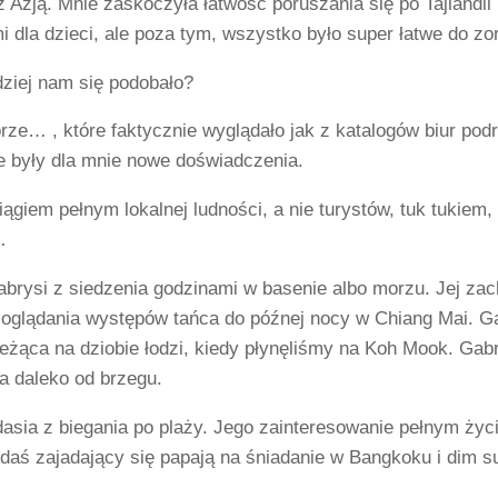
 Azją. Mnie zaskoczyła łatwość poruszania się po Tajlandii
mi dla dzieci, ale poza tym, wszystko było super łatwe do z
dziej nam się podobało?
rze… , które faktycznie wyglądało jak z katalogów biur pod
e były dla mnie nowe doświadczenia.
ągiem pełnym lokalnej ludności, a nie turystów, tuk tukiem,
…
brysi z siedzenia godzinami w basenie albo morzu. Jej zach
 oglądania występów tańca do późnej nocy w Chiang Mai. G
leżąca na dziobie łodzi, kiedy płynęliśmy na Koh Mook. Ga
a daleko od brzegu.
asia z biegania po plaży. Jego zainteresowanie pełnym życi
Adaś zajadający się papają na śniadanie w Bangkoku i dim