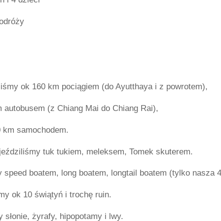
podróży
liśmy ok 160 km pociągiem (do Ayutthaya i z powrotem),
 autobusem (z Chiang Mai do Chiang Rai),
0 km samochodem.
jeździliśmy tuk tukiem, meleksem, Tomek skuterem.
 speed boatem, long boatem, longtail boatem (tylko nasza 4
my ok 10 świątyń i trochę ruin.
 słonie, żyrafy, hipopotamy i lwy.