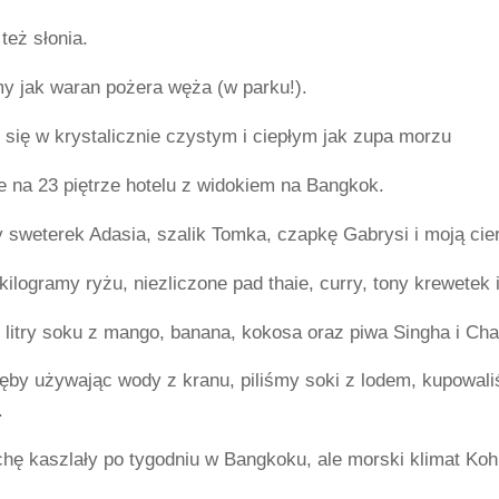
też słonia.
my jak waran pożera węża (w parku!).
się w krystalicznie czystym i ciepłym jak zupa morzu
e na 23 piętrze hotelu z widokiem na Bangkok.
 sweterek Adasia, szalik Tomka, czapkę Gabrysi i moją cie
kilogramy ryżu, niezliczone pad thaie, curry, tony krewetek 
litry soku z mango, banana, kokosa oraz piwa Singha i Cha
by używając wody z kranu, piliśmy soki z lodem, kupowaliś
.
chę kaszlały po tygodniu w Bangkoku, ale morski klimat Koh