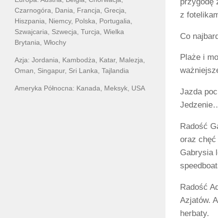
przygodę z
Czarnogóra, Dania, Francja, Grecja,
z fotelika
Hiszpania, Niemcy, Polska, Portugalia,
Szwajcaria, Szwecja, Turcja, Wielka
Co najbar
Brytania, Włochy
Plaże i mo
Azja: Jordania, Kambodża, Katar, Malezja,
ważniejsz
Oman, Singapur, Sri Lanka, Tajlandia
Ameryka Północna: Kanada, Meksyk, USA
Jazda poci
Jedzenie
Radość Ga
oraz chęć
Gabrysia 
speedboat
Radość Ad
Azjatów. 
herbaty.